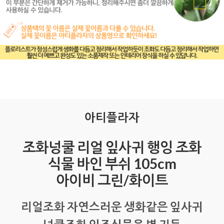
아티플라자
조화넝쿨 리얼 잎사귀 행잉 조화
식물 바인 부쉬 105cm
아이비 그린/화이트
리얼조화 자연스러운 생화같은 잎사귀