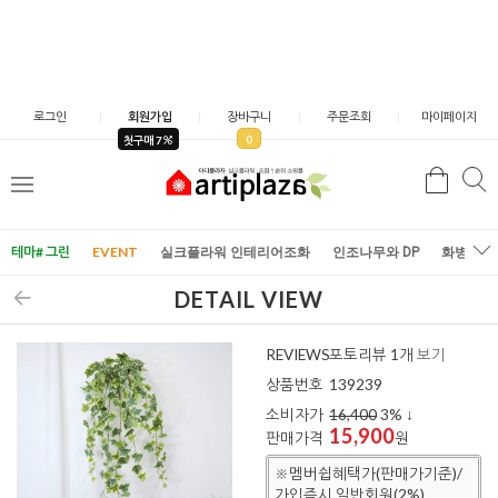
로그인
회원가입
장바구니
주문조회
마이페이지
0
첫구매 7
검
검
메
색
색
뉴
테마# 그린
EVENT
실크플라워 인테리어조화
인조나무와 DP
화병/화
DETAIL VIEW
REVIEWS
포토리뷰 1개
보기
상품번호
139239
소비자가
16,400
3
% ↓
15,900
판매가격
원
※멤버쉽혜택가(판매가기준)/
가입즉시 일반회원(2%)