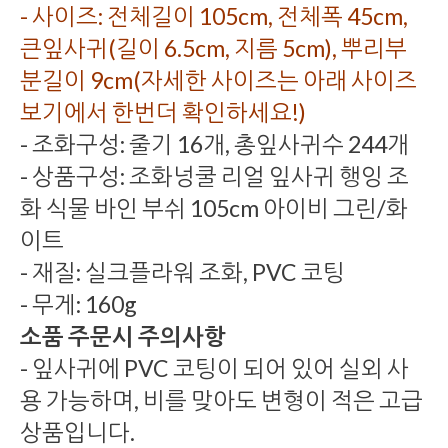
- 사이즈: 전체길이 105cm, 전체폭 45cm,
큰잎사귀(길이 6.5cm, 지름 5cm), 뿌리부
분길이 9cm(자세한 사이즈는 아래 사이즈
보기에서 한번더 확인하세요!)
- 조화구성: 줄기 16개, 총잎사귀수 244개
- 상품구성: 조화넝쿨 리얼 잎사귀 행잉 조
화 식물 바인 부쉬 105cm 아이비 그린/화
이트
- 재질: 실크플라워 조화, PVC 코팅
- 무게: 160g
소품 주문시 주의사항
- 잎사귀에 PVC 코팅이 되어 있어 실외 사
용 가능하며, 비를 맞아도 변형이 적은 고급
상품입니다.