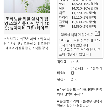
VVIP
13,520 (15% 할인)
VIP
14,310 (10% 할인)
하트
14,790 (7% 할인)
다이아
15,110 (5% 할인)
조화넝쿨 리얼 잎사귀 행
클로바
15,430 (3% 할인)
잉 조화 식물 바인 부쉬 10
일반
15,590 (2% 할인)
5cm 아이비 그린/화이트
멤버쉽 혜택 더 알아보기
조화넝쿨 진짜같은 리얼 조화 잎사
*멤버쉽 비적용 상품은 혜택가
귀 디자인 행잉조화로 실내 조화인
표시가 되지 않습니다.
테리어에 훌륭한 인조식물 장식
*이벤트 상품은 추가할인 및 쿠
폰이 적용되지 않습니다.
적립금
160원
(조건)
지역별추가
배송비
원산지
중국
■ 다른 옵션도 구매하시려면 반복
하여 선택해 주세요.
■ 옵션별 가격이 다른경우 선택시
판매가격이 변경됩니다.