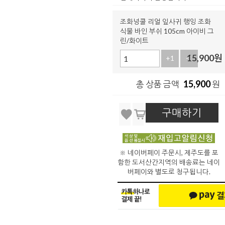
조화넝쿨 리얼 잎사귀 행잉 조화
식물 바인 부쉬 105cm 아이비 그
린/화이트
15,900
원
+1
-1
15,900
총 상품 금액
원
구매하기
※ 네이버페이 주문시, 제주도를 포
함한 도서산간지역의 배송료는 네이
버페이와 별도로 청구됩니다.