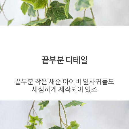
끝부분 디테일
끝부분 작은 새순 아이비 잎사귀들도
세심하게 제작되어 있죠