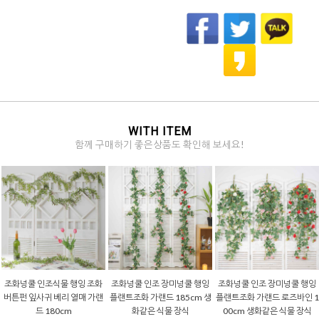
WITH ITEM
함께 구매하기 좋은상품도 확인해 보세요!
조화넝쿨 인조식물 행잉 조화
조화넝쿨 인조 장미넝쿨 행잉
조화넝쿨 인조 장미넝쿨 행잉
버튼펀 잎사귀 베리 열매 가랜
플랜트조화 가랜드 185cm 생
플랜트조화 가랜드 로즈바인 1
드 180cm
화같은 식물 장식
00cm 생화같은 식물 장식