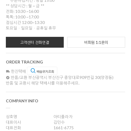
** 주문마감시간 : 평일 15:00
** 상담시간 : 월 ~ 금 **
전화: 10:30 ~16:00
톡톡: 10:00 ~17:00
점심시간 12:00~13:30
토요일ㆍ일요일ㆍ공휴일 휴무
고객센터 전화연결
비회원 1:1문의
ORDER TRACKING
한진택배
배송위치조회
반품/교환
부산광역시 부산진구 중앙대로909번길 30(양정동)
반품 및 교환시 해당 택배사를 이용해주세요.
COMPANY INFO
상호명
아티플라자
대표이사
김민수
대표전화
1661-6775