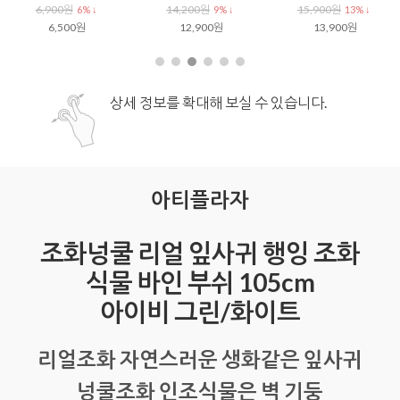
6,900원
14,200원
15,900원
6% ↓
9% ↓
13% ↓
6,500원
12,900원
13,900원
상세 정보를 확대해 보실 수 있습니다.
아티플라자
조화넝쿨 리얼 잎사귀 행잉 조화
식물 바인 부쉬 105cm
아이비 그린/화이트
리얼조화 자연스러운 생화같은 잎사귀
넝쿨조화 인조식물은 벽 기둥