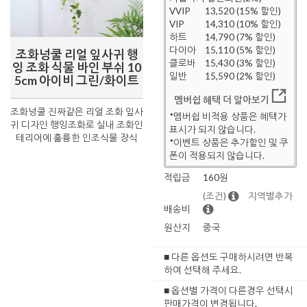
VVIP
13,520 (15% 할인)
VIP
14,310 (10% 할인)
하트
14,790 (7% 할인)
다이아
15,110 (5% 할인)
조화넝쿨 리얼 잎사귀 행
클로바
15,430 (3% 할인)
잉 조화 식물 바인 부쉬 10
일반
15,590 (2% 할인)
5cm 아이비 그린/화이트
멤버쉽 혜택 더 알아보기
조화넝쿨 진짜같은 리얼 조화 잎사
*멤버쉽 비적용 상품은 혜택가
귀 디자인 행잉조화로 실내 조화인
표시가 되지 않습니다.
테리어에 훌륭한 인조식물 장식
*이벤트 상품은 추가할인 및 쿠
폰이 적용되지 않습니다.
적립금
160원
(조건)
지역별추가
배송비
원산지
중국
■ 다른 옵션도 구매하시려면 반복
하여 선택해 주세요.
■ 옵션별 가격이 다른경우 선택시
판매가격이 변경됩니다.