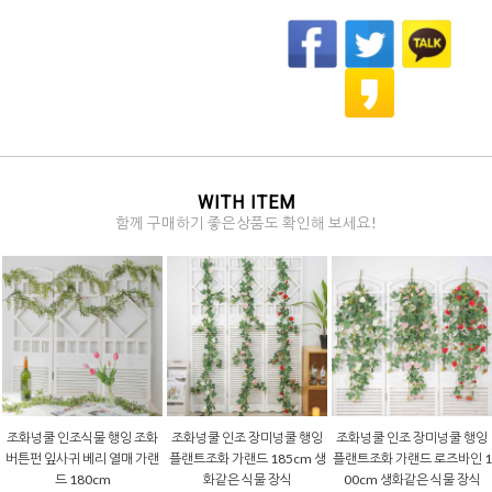
WITH ITEM
함께 구매하기 좋은상품도 확인해 보세요!
조화넝쿨 인조식물 행잉 조화
조화넝쿨 인조 장미넝쿨 행잉
조화넝쿨 인조 장미넝쿨 행잉
버튼펀 잎사귀 베리 열매 가랜
플랜트조화 가랜드 185cm 생
플랜트조화 가랜드 로즈바인 1
드 180cm
화같은 식물 장식
00cm 생화같은 식물 장식