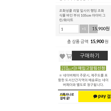
조화넝쿨 리얼 잎사귀 행잉 조화
식물 바인 부쉬 105cm 아이비 그
린/화이트
15,900
원
+1
-1
15,900
총 상품 금액
원
구매하기
※ 네이버페이 주문시, 제주도를 포
함한 도서산간지역의 배송료는 네이
버페이와 별도로 청구됩니다.