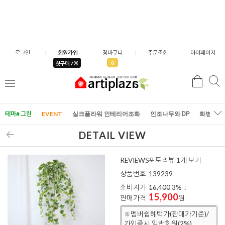
로그인
회원가입
장바구니
주문조회
마이페이지
0
첫구매 7
검
검
메
색
색
뉴
테마# 그린
EVENT
실크플라워 인테리어조화
인조나무와 DP
화병/화
DETAIL VIEW
REVIEWS
포토리뷰 1개
보기
상품번호
139239
소비자가
16,400
3
% ↓
15,900
판매가격
원
※멤버쉽혜택가(판매가기준)/
가입즉시 일반회원(2%)