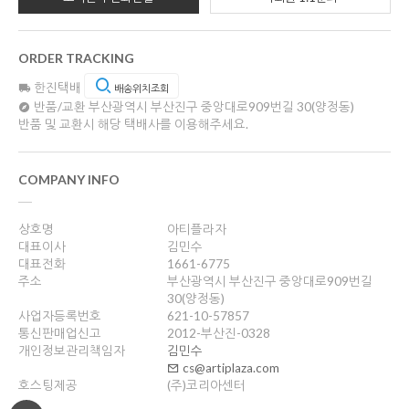
ORDER TRACKING
한진택배
배송위치조회
반품/교환
부산광역시 부산진구 중앙대로909번길 30(양정동)
반품 및 교환시 해당 택배사를 이용해주세요.
COMPANY INFO
상호명
아티플라자
대표이사
김민수
대표전화
1661-6775
주소
부산광역시 부산진구 중앙대로909번길
30(양정동)
사업자등록번호
621-10-57857
통신판매업신고
2012-부산진-0328
개인정보관리책임자
김민수
cs@artiplaza.com
호스팅제공
(주)코리아센터