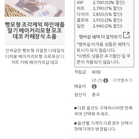
VIP
2,700 (10% 할인)
하트
2,790 (7% 할인)
다이아
2,850 (5% 할인)
클로바
2,910 (3% 할인)
빵모형 조각케익 파인애플
일반
2,940 (2% 할인)
딸기 베이커리모형 모조
데코 카페장식 소품
멤버쉽 혜택 더 알아보기
*멤버쉽 비적용 상품은 혜택가
표시가 되지 않습니다.
진짜같은 빵모형 리얼한 디테일의
*이벤트 상품은 추가할인 및 쿠
디피용 베이커리모형 크로와상 디
폰이 적용되지 않습니다.
저트 카페 베이커리샵 데코
적립금
40원
(조건)
지역별추가
배송비
원산지
중국
■ 다른 옵션도 구매하시려면 반복
하여 선택해 주세요.
■ 옵션별 가격이 다른경우 선택시
판매가격이 변경됩니다.