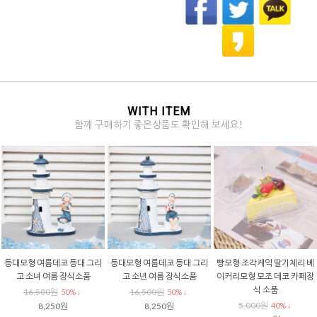
WITH ITEM
함께 구매하기 좋은상품도 확인해 보세요!
등대모형 여름데코 등대 그리
등대모형 여름데코 등대 그리
빵모형 조각케익 딸기체리 베
고 소녀 여름 장식소품
고 소년 여름 장식소품
이커리모형 모조 데코 카페장
식 소품
16,500원
16,500원
50% ↓
50% ↓
5,000원
8,250원
8,250원
40% ↓