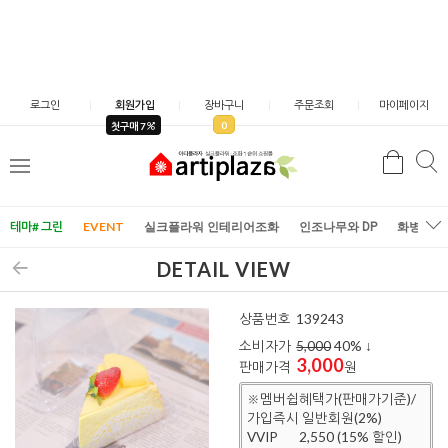
로그인
회원가입
장바구니
주문조회
마이페이지
0
첫구매 7
검
검
메
색
색
뉴
테마# 그린
EVENT
실크플라워 인테리어조화
인조나무와 DP
화병/화
DETAIL VIEW
상품번호
139243
소비자가
5,000
40
% ↓
3,000
판매가격
원
※멤버쉽혜택가(판매가기준)/
가입즉시 일반회원(2%)
VVIP
2,550 (15% 할인)