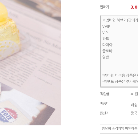
3,0
판매가
※멤버쉽 혜택가[판매가
VVIP
VIP
하트
다이아
클로바
일반
*멤버쉽 비적용 상품은 
*이벤트 상품은 추가할인
적립금
40원
배송비
배송조
원산지
중국
빵모형 조각케익 파인애플