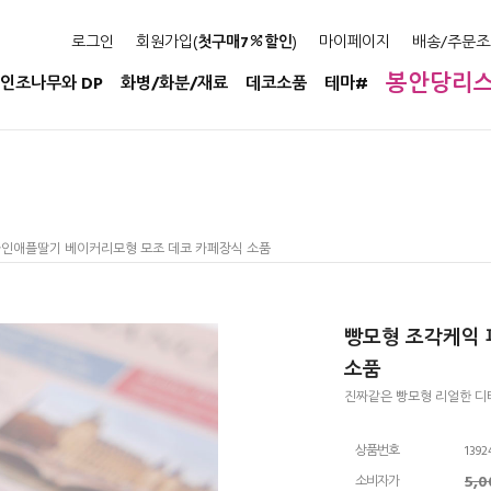
로그인
회원가입(
첫구매7
할인
)
마이페이지
배송/주문조
봉안당리
인조나무와 DP
화병/화분/재료
데코소품
테마#
파인애플딸기 베이커리모형 모조 데코 카페장식 소품
빵모형 조각케익 
소품
진짜같은 빵모형 리얼한 디
상품번호
1392
5,
소비자가