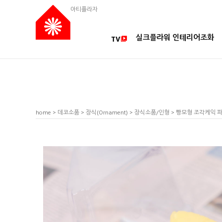
아티플라자
실크플라워 인테리어조화
TV
home
>
데코소품
>
장식(Ornament)
>
장식소품/인형
> 빵모형 조각케익 