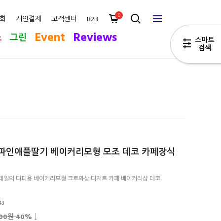
0
회
개인결제
고객센터
B2B
Event
Reviews
스
그린
파인애플딸기 베이커리모형 모조 데코 카페장식
테일의 디피용 베이커리모형 크로와상 디저트 카페 베이커리샵 데코
43
000원
40
% ↓