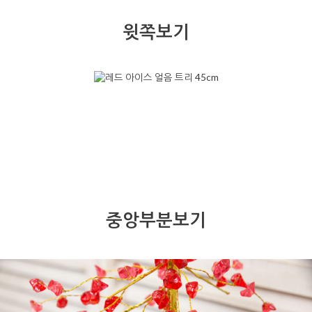
윗쪽보기
중앙부분보기