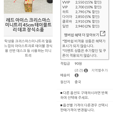
VVIP
2,550 (15% 할인)
VIP
2,700 (10% 할인)
하트
2,790 (7% 할인)
다이아
2,850 (5% 할인)
레드 아이스 크리스마스
클로바
2,910 (3% 할인)
미니트리 45cm 테이블트
일반
2,940 (2% 할인)
리 데코 장식소품
멤버쉽 혜택 더 알아보기
탁상용 크리스마스미니트리 얼음
*멤버쉽 비적용 상품은 혜택가
느낌의 아이스트리로 테이블 장식
표시가 되지 않습니다.
용 선반 데스크 등 사용하는 미니
*이벤트 상품은 추가할인 및 쿠
트리
폰이 적용되지 않습니다.
적립금
90원
(조건)
지역별추가
배송비
원산지
중국
■ 다른 옵션도 구매하시려면 반복
하여 선택해 주세요.
■ 옵션별 가격이 다른경우 선택시
판매가격이 변경됩니다.