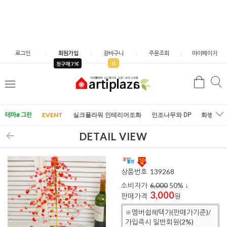
로그인
회원가입
장바구니
주문조회
마이페이지
0
첫구매 7
검
검
메
색
색
뉴
테마# 그린
EVENT
실크플라워 인테리어조화
인조나무와 DP
화병/화
DETAIL VIEW
상품번호
139268
소비자가
6,000
50
% ↓
3,000
판매가격
원
※멤버쉽혜택가(판매가기준)/
가입즉시 일반회원(2%)