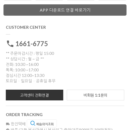
APP 다운로드 연결 바로가기
CUSTOMER CENTER
1661-6775
** 주문마감시간 : 평일 15:00
** 상담시간 : 월 ~ 금 **
전화: 10:30 ~16:00
톡톡: 10:00 ~17:00
점심시간 12:00~13:30
토요일ㆍ일요일ㆍ공휴일 휴무
고객센터 전화연결
비회원 1:1문의
ORDER TRACKING
한진택배
배송위치조회
반품/교환
부산광역시 부산진구 중앙대로909번길 30(양정동)