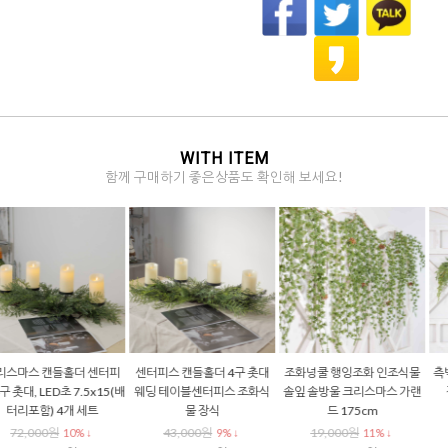
WITH ITEM
함께 구매하기 좋은상품도 확인해 보세요!
센터피스 캔들홀더 4구 촛대
조화넝쿨 행잉조화 인조식물
측백나무 행잉조화 갈란드 벽
웨딩 테이블센터피스 조화식
솔잎 솔방울 크리스마스 가랜
장식조화 스웨그 70cm
물 장식
드 175cm
16,000원
25% ↓
43,000원
19,000원
9% ↓
11% ↓
12,000원