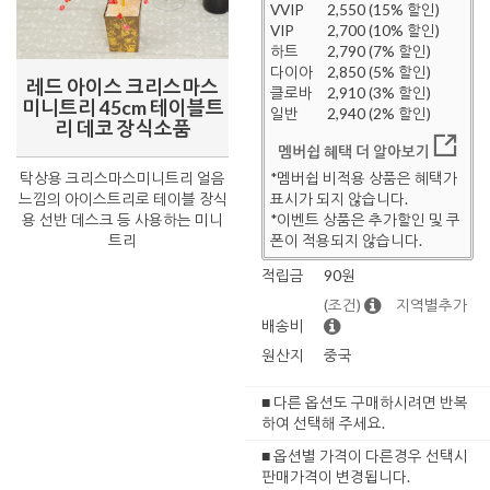
VVIP
2,550 (15% 할인)
VIP
2,700 (10% 할인)
하트
2,790 (7% 할인)
다이아
2,850 (5% 할인)
레드 아이스 크리스마스
클로바
2,910 (3% 할인)
미니트리 45cm 테이블트
일반
2,940 (2% 할인)
리 데코 장식소품
멤버쉽 혜택 더 알아보기
탁상용 크리스마스미니트리 얼음
*멤버쉽 비적용 상품은 혜택가
느낌의 아이스트리로 테이블 장식
표시가 되지 않습니다.
용 선반 데스크 등 사용하는 미니
*이벤트 상품은 추가할인 및 쿠
트리
폰이 적용되지 않습니다.
적립금
90원
(조건)
지역별추가
배송비
원산지
중국
■ 다른 옵션도 구매하시려면 반복
하여 선택해 주세요.
■ 옵션별 가격이 다른경우 선택시
판매가격이 변경됩니다.