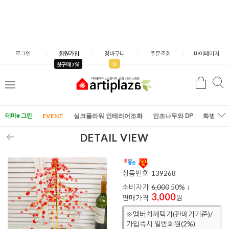
로그인
회원가입
장바구니
주문조회
마이페이지
0
첫구매 7
검
검
메
색
색
뉴
테마# 그린
EVENT
실크플라워 인테리어조화
인조나무와 DP
화병/화
DETAIL VIEW
상품번호
139268
소비자가
6,000
50
% ↓
3,000
판매가격
원
※멤버쉽혜택가(판매가기준)/
가입즉시 일반회원(2%)