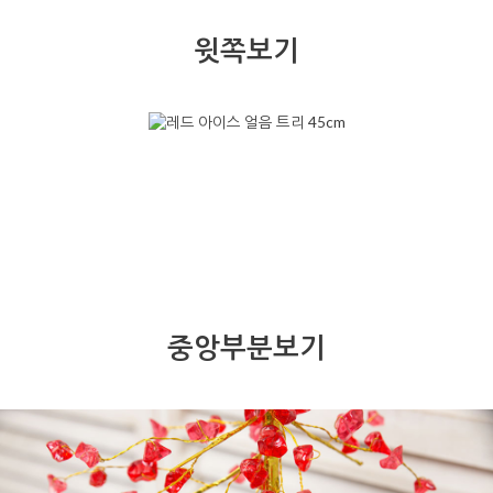
윗쪽보기
중앙부분보기