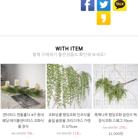
WITH ITEM
함께 구매하기 좋은상품도 확인해 보세요!
센터피스 캔들홀더 4구 촛대
조화넝쿨 행잉조화 인조식물
측백나무 행잉조화 갈란드 벽
웨딩 테이블센터피스 조화식
솔잎 솔방울 크리스마스 가랜
장식조화 스웨그 70cm
물 장식
드 175cm
16,000원
25% ↓
43,000원
19,000원
9% ↓
11% ↓
12,000원