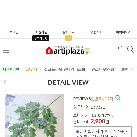
로그인
회원가입
장바구니
주문조회
마이페이지
0
첫구매 7
검
검
메
색
색
뉴
테마# 그린
EVENT
실크플라워 인테리어조화
인조나무와 DP
화병/화
DETAIL VIEW
REVIEWS
일반리뷰 2개
상품번호
139321
소비자가
3,300
12
% ↓
2,900
판매가격
원
※멤버쉽혜택가(판매가기준)/