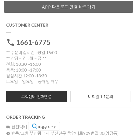
APP 다운로드 연결 바로가기
CUSTOMER CENTER
1661-6775
** 주문마감시간 : 평일 15:00
** 상담시간 : 월 ~ 금 **
전화: 10:30 ~16:00
톡톡: 10:00 ~17:00
점심시간 12:00~13:30
토요일ㆍ일요일ㆍ공휴일 휴무
고객센터 전화연결
비회원 1:1문의
ORDER TRACKING
한진택배
배송위치조회
반품/교환
부산광역시 부산진구 중앙대로909번길 30(양정동)