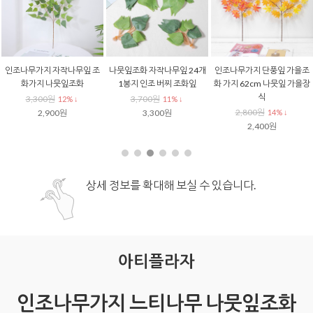
인조나무가지 자작나무잎 조
나뭇잎조화 자작나무잎 24개
인조나무가지 단풍잎 가을조
화가지 나뭇잎조화
1봉지 인조 버찌 조화잎
화 가지 62cm 나뭇잎 가을장
식
3,300원
3,700원
12% ↓
11% ↓
2,800원
2,900원
3,300원
14% ↓
2,400원
상세 정보를 확대해 보실 수 있습니다.
아티플라자
인조나무가지 느티나무 나뭇잎조화