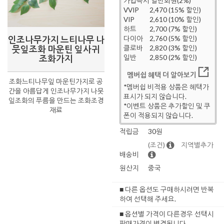
가입즉시 일반회원(2%)
VVIP
2,470 (15% 할인)
VIP
2,610 (10% 할인)
하트
2,700 (7% 할인)
인조나무가지 느티나무 나
다이아
2,760 (5% 할인)
뭇잎조화 마운틴 잎사귀
클로바
2,820 (3% 할인)
조화가지
일반
2,850 (2% 할인)
멤버쉽 혜택 더 알아보기
조화느티나무잎 마운틴가지로 공
*멤버쉽 비적용 상품은 혜택가
간을 아름답게 인조나무가지 나뭇
표시가 되지 않습니다.
잎조화의 푸름을 만드는 조화조경
*이벤트 상품은 추가할인 및 쿠
재료
폰이 적용되지 않습니다.
적립금
30원
(조건)
지역별추가
배송비
원산지
중국
■ 다른 옵션도 구매하시려면 반복
하여 선택해 주세요.
■ 옵션별 가격이 다른경우 선택시
판매가격이 변경됩니다.