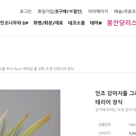
로그인
회원가입(
첫구매7
할인
)
마이페이지
배송/주문조
봉안당리
인조나무와 DP
화병/화분/재료
데코소품
테마#
물 부쉬 75cm 캣테일 풀 조화 조경 인테리어 장식
인조 강아지풀 그라
테리어 장식
강가에 피어난 야생 강아지
상품번호
1393
7,
소비자가