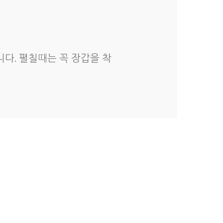
다. 펼칠때는 꼭 장갑을 착