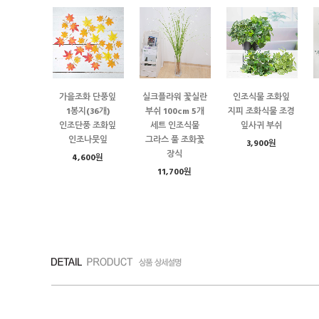
가을조화 단풍잎
실크플라워 꽃실란
인조식물 조화잎
1봉지(36개)
부쉬 100cm 5개
지피 조화식물 조경
인조단풍 조화잎
세트 인조식물
잎사귀 부쉬
인조나뭇잎
그라스 풀 조화꽃
3,900원
장식
4,600원
11,700원