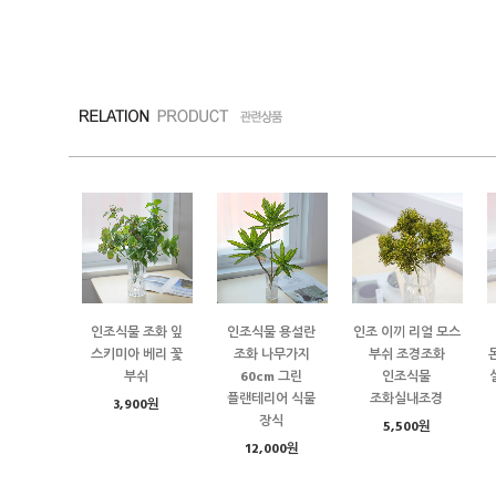
인조식물 조화 잎
인조식물 용설란
인조 이끼 리얼 모스
스키미아 베리 꽃
조화 나무가지
부쉬 조경조화
부쉬
60cm 그린
인조식물
플랜테리어 식물
조화실내조경
3,900원
장식
5,500원
12,000원