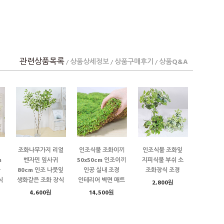
관련상품목록
상품상세정보
상품구매후기
상품Q&A
/
/
/
조화나무가지 리얼
인조식물 조화이끼
인조식물 조화잎
m
벤자민 잎사귀
50x50cm 인조이끼
지피식물 부쉬 소
물
80cm 인조 나뭇잎
인공 실내 조경
조화장식 조경
식
생화같은 조화 장식
인테리어 벽면 매트
2,800원
4,600원
14,500원