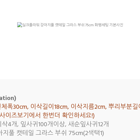
tion)
 전체폭30cm, 이삭길이18cm, 이삭지름2cm, 뿌리부분
래 사이즈보기에서 한번더 확인하세요!)
이삭4개, 잎사귀100개이상, 새순잎사귀12개
지풀 캣테일 그라스 부쉬 75cm(2색택1)