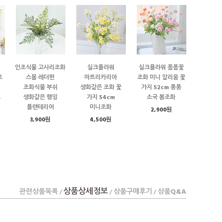
인조식물 고사리조화
실크플라워
실크플라워 폼폼꽃
트
스몰 레더펀
마트리카리아
조화 미니 알리움 꽃
조화식물 부쉬
생화같은 조화 꽃
가지 52cm 퐁퐁
트
생화같은 행잉
가지 54cm
소국 봄조화
플랜테리어
미니조화
2,900원
3,900원
4,500원
상품상세정보
관련상품목록
상품구매후기
상품Q&A
/
/
/