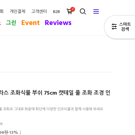
0
회
개인결제
고객센터
B2B
Event
Reviews
스
그린
스 조화식물 부쉬 75cm 캣테일 풀 조화 조경 인
풀 조화죠 그대로 화분에 화단에 다양한 인조식물과 함께 사용해 보세요
29
500원
13
% ↓