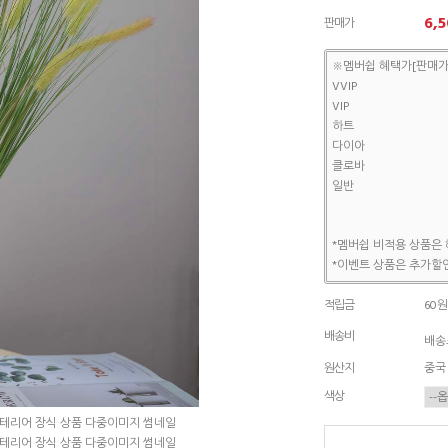
6,5
판매가
※멤버쉽 혜택가[판매가
VVIP
VIP
하트
다이아
클로바
일반
*멤버쉽 비적용 상품은 
*이벤트 상품은 추가할인
적립금
60원
배송비
배송조
원산지
중국
색상