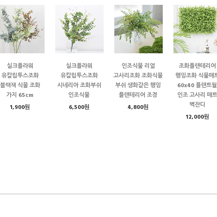
실크플라워
실크플라워
인조식물 리얼
조화플랜테리어
유칼립투스조화
유칼립투스조화
고사리조화 조화식물
행잉조화 식물매
블랙잭 식물 조화
시네리아 조화부쉬
부쉬 생화같은 행잉
60x40 플랜트월
가지 65cm
인조식물
플랜테리어 조경
인조 고사리 매
벽잔디
1,900원
6,500원
4,800원
12,000원