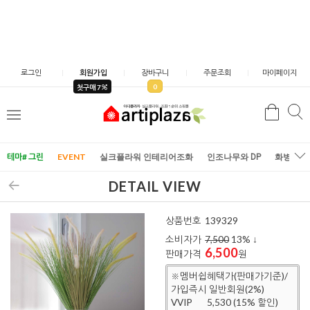
로그인
회원가입
장바구니
주문조회
마이페이지
0
첫구매 7
검
검
메
색
색
뉴
테마# 그린
EVENT
실크플라워 인테리어조화
인조나무와 DP
화병/화
DETAIL VIEW
상품번호
139329
소비자가
7,500
13
% ↓
6,500
판매가격
원
※멤버쉽혜택가(판매가기준)/
가입즉시 일반회원(2%)
VVIP
5,530 (15% 할인)