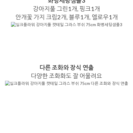
화병세팅샘플3
강아지풀 그린1개, 핑크1개
안개꽃 가지 크림2개, 블루1개, 엘로우1개
다른 조화와 장식 연출
다양한 조화화도 잘 어울려요