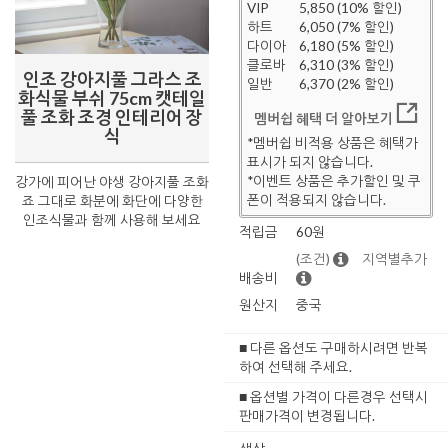
VIP
5,850 (10% 할인)
하트
6,050 (7% 할인)
다이아
6,180 (5% 할인)
클로바
6,310 (3% 할인)
인조 강아지풀 그라스 조
일반
6,370 (2% 할인)
화식물 부쉬 75cm 캣테일
풀 조화 조경 인테리어 장
멤버쉽 혜택 더 알아보기
식
*멤버쉽 비적용 상품은 혜택가
표시가 되지 않습니다.
*이벤트 상품은 추가할인 및 쿠
강가에 피어난 야생 강아지풀 조화
폰이 적용되지 않습니다.
죠 그대로 화분에 화단에 다양한
인조식물과 함께 사용해 보세요
적립금
60원
(조건)
지역별추가
배송비
원산지
중국
■ 다른 옵션도 구매하시려면 반복
하여 선택해 주세요.
■ 옵션별 가격이 다른경우 선택시
판매가격이 변경됩니다.