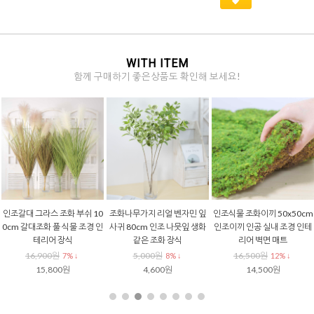
WITH ITEM
함께 구매하기 좋은상품도 확인해 보세요!
인조갈대 그라스 조화 부쉬 10
조화나무가지 리얼 벤자민 잎
인조식물 조화이끼 50x50cm
0cm 갈대조화 풀 식물 조경 인
사귀 80cm 인조 나뭇잎 생화
인조이끼 인공 실내 조경 인테
테리어 장식
같은 조화 장식
리어 벽면 매트
16,900원
5,000원
16,500원
7% ↓
8% ↓
12% ↓
15,800원
4,600원
14,500원