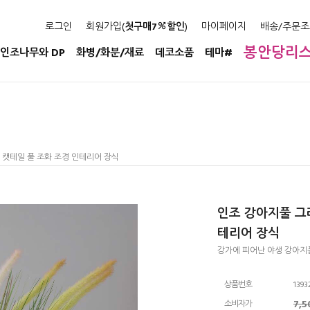
로그인
회원가입(
첫구매7
할인
)
마이페이지
배송/주문조
봉안당리
인조나무와 DP
화병/화분/재료
데코소품
테마#
m 캣테일 풀 조화 조경 인테리어 장식
인조 강아지풀 그라
테리어 장식
강가에 피어난 야생 강아지
상품번호
1393
7,
소비자가