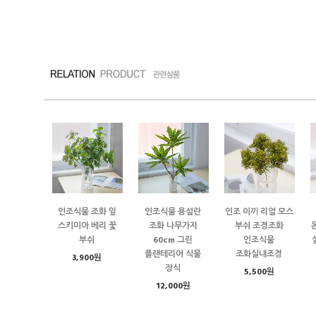
인조식물 조화 잎
인조식물 용설란
인조 이끼 리얼 모스
스키미아 베리 꽃
조화 나무가지
부쉬 조경조화
부쉬
60cm 그린
인조식물
플랜테리어 식물
조화실내조경
3,900원
장식
5,500원
12,000원