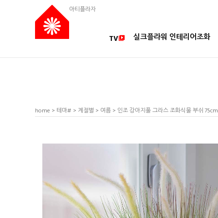
아티플라자
실크플라워 인테리어조화
TV
home
>
테마#
>
계절별
>
여름
> 인조 강아지풀 그라스 조화식물 부쉬 75c