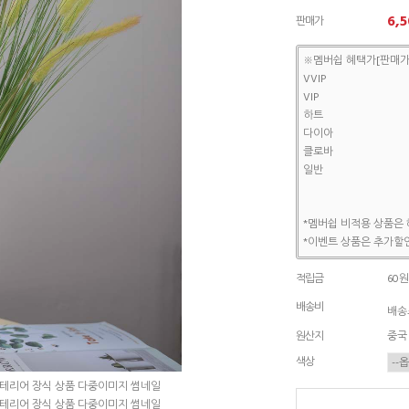
6,5
판매가
※멤버쉽 혜택가[판매가
VVIP
VIP
하트
다이아
클로바
일반
*멤버쉽 비적용 상품은 
*이벤트 상품은 추가할인
적립금
60원
배송비
배송조
원산지
중국
색상