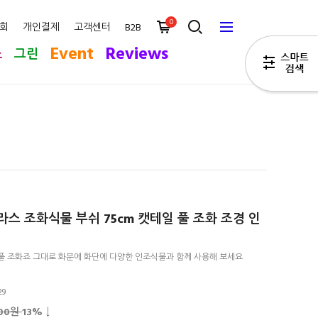
0
회
개인결제
고객센터
B2B
Event
Reviews
스
그린
스 조화식물 부쉬 75cm 캣테일 풀 조화 조경 인
풀 조화죠 그대로 화분에 화단에 다양한 인조식물과 함께 사용해 보세요
29
500원
13
% ↓