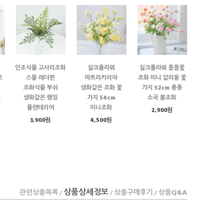
인조식물 고사리조화
실크플라워
실크플라워 폼폼꽃
트
스몰 레더펀
마트리카리아
조화 미니 알리움 꽃
조화식물 부쉬
생화같은 조화 꽃
가지 52cm 퐁퐁
트
생화같은 행잉
가지 54cm
소국 봄조화
플랜테리어
미니조화
2,900원
3,900원
4,500원
상품상세정보
관련상품목록
상품구매후기
상품Q&A
/
/
/