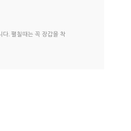
다. 펼칠때는 꼭 장갑을 착