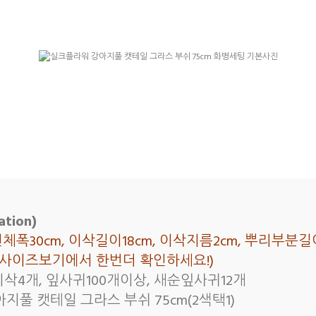
tion)
 전체폭30cm, 이삭길이18cm, 이삭지름2cm, 뿌리부분
래 사이즈보기에서 한번더 확인하세요!)
이삭4개, 잎사귀100개이상, 새순잎사귀12개
지풀 캣테일 그라스 부쉬 75cm(2색택1)