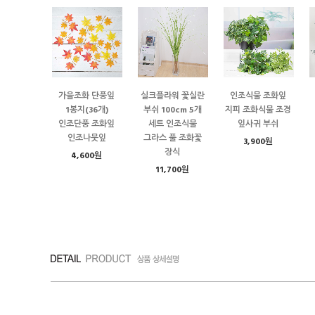
가을조화 단풍잎
실크플라워 꽃실란
인조식물 조화잎
1봉지(36개)
부쉬 100cm 5개
지피 조화식물 조경
인조단풍 조화잎
세트 인조식물
잎사귀 부쉬
인조나뭇잎
그라스 풀 조화꽃
3,900원
장식
4,600원
11,700원