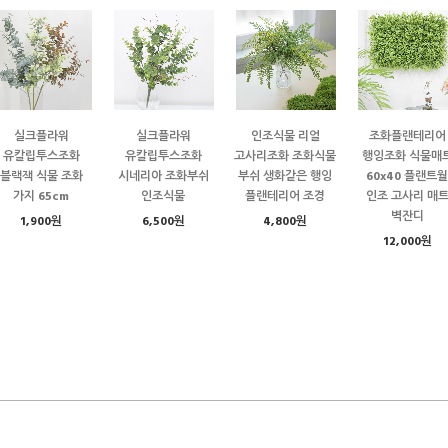
실크플라워
실크플라워
인조식물 리얼
조화플랜테리어
유칼립투스조화
유칼립투스조화
고사리조화 조화식물
행잉조화 식물매
블랙잭 식물 조화
시네리아 조화부쉬
부쉬 생화같은 행잉
60x40 플랜트월
가지 65cm
인조식물
플랜테리어 조경
인조 고사리 매
벽잔디
1,900원
6,500원
4,800원
12,000원