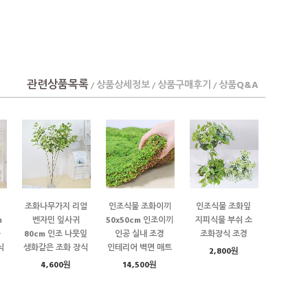
관련상품목록
상품상세정보
상품구매후기
상품Q&A
/
/
/
조화나무가지 리얼
인조식물 조화이끼
인조식물 조화잎
m
벤자민 잎사귀
50x50cm 인조이끼
지피식물 부쉬 소
물
80cm 인조 나뭇잎
인공 실내 조경
조화장식 조경
식
생화같은 조화 장식
인테리어 벽면 매트
2,800원
4,600원
14,500원