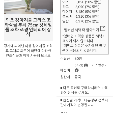
VIP
5,850 (10% 할인)
하트
6,050 (7% 할인)
다이아
6,180 (5% 할인)
클로바
6,310 (3% 할인)
인조 강아지풀 그라스 조
일반
6,370 (2% 할인)
화식물 부쉬 75cm 캣테일
풀 조화 조경 인테리어 장
멤버쉽 혜택 더 알아보기
식
*멤버쉽 비적용 상품은 혜택가
표시가 되지 않습니다.
*이벤트 상품은 추가할인 및 쿠
강가에 피어난 야생 강아지풀 조화
폰이 적용되지 않습니다.
죠 그대로 화분에 화단에 다양한
인조식물과 함께 사용해 보세요
적립금
60원
(조건)
지역별추가
배송비
원산지
중국
■ 다른 옵션도 구매하시려면 반복
하여 선택해 주세요.
■ 옵션별 가격이 다른경우 선택시
판매가격이 변경됩니다.