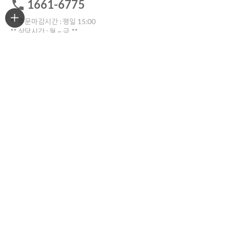
1661-6775
** 주문마감시간 : 평일 15:00
** 상담시간 : 월 ~ 금 **
전화: 10:30 ~16:00
톡톡: 10:00 ~17:00
점심시간 12:00~13:30
토요일ㆍ일요일ㆍ공휴일 휴무
고객센터 전화연결
비회원 1:1문의
ORDER TRACKING
한진택배
배송위치조회
반품/교환
부산광역시 부산진구 중앙대로909번길 30(양정동)
반품 및 교환시 해당 택배사를 이용해주세요.
COMPANY INFO
상호명
아티플라자