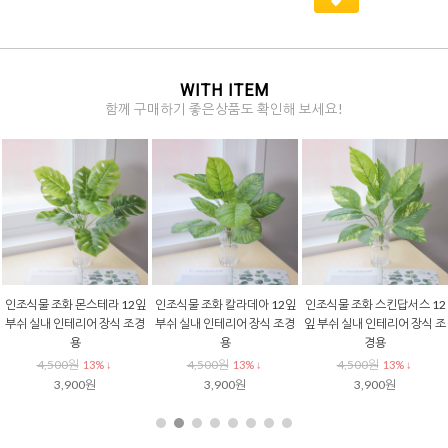
WITH ITEM
함께 구매하기 좋은상품도 확인해 보세요!
인조갈대 그라스 조화 부쉬 10
조화나무가지 리얼 벤자민 잎
인조식물 조화이끼 50x50cm
0cm 갈대조화 풀 식물 조경 인
사귀 80cm 인조 나뭇잎 생화
인조이끼 인공 실내 조경 인테
테리어 장식
같은 조화 장식
리어 벽면 매트
16,900원
5,000원
16,500원
7% ↓
8% ↓
12% ↓
15,800원
4,600원
14,500원