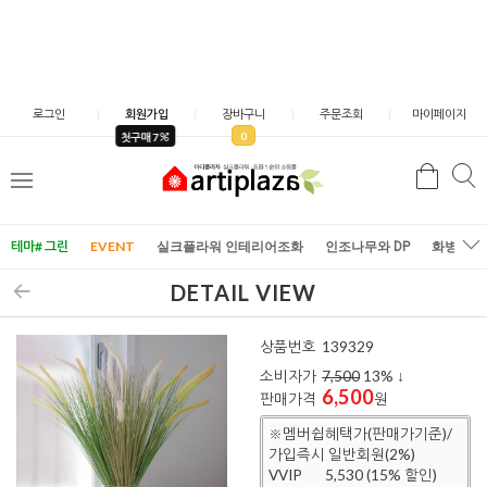
로그인
회원가입
장바구니
주문조회
마이페이지
0
첫구매 7
검
검
메
색
색
뉴
테마# 그린
EVENT
실크플라워 인테리어조화
인조나무와 DP
화병/화
DETAIL VIEW
상품번호
139329
소비자가
7,500
13
% ↓
6,500
판매가격
원
※멤버쉽혜택가(판매가기준)/
가입즉시 일반회원(2%)
VVIP
5,530 (15% 할인)