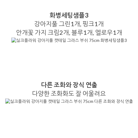
화병세팅샘플3
강아지풀 그린1개, 핑크1개
안개꽃 가지 크림2개, 블루1개, 엘로우1개
다른 조화와 장식 연출
다양한 조화화도 잘 어울려요