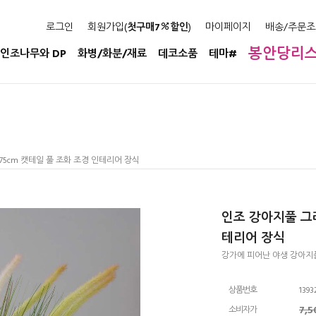
로그인
회원가입(
첫구매7
할인
)
마이페이지
배송/주문조
봉안당리
인조나무와 DP
화병/화분/재료
데코소품
테마#
75cm 캣테일 풀 조화 조경 인테리어 장식
인조 강아지풀 그라
테리어 장식
강가에 피어난 야생 강아지
상품번호
1393
7,
소비자가