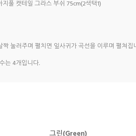
지풀 캣테일 그라스 부쉬 75cm(2색택1)
 살짝 눌러주며 펼치면 잎사귀가 곡선을 이루며 펼쳐집니
기수는 4개입니다.
그린(Green)