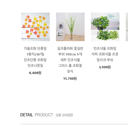
가을조화 단풍잎
실크플라워 꽃실란
인조식물 조화잎
1봉지(36개)
부쉬 100cm 5개
지피 조화식물 조경
인조단풍 조화잎
세트 인조식물
잎사귀 부쉬
인조나뭇잎
그라스 풀 조화꽃
3,900원
장식
4,600원
11,700원