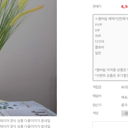
6,5
판매가
※멤버쉽 혜택가[판매가
VVIP
VIP
하트
다이아
클로바
일반
*멤버쉽 비적용 상품은 
*이벤트 상품은 추가할인
적립금
60원
배송비
배송조
원산지
중국
색상