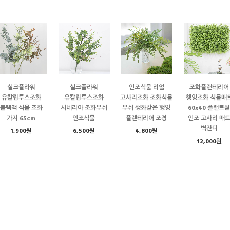
실크플라워
실크플라워
인조식물 리얼
조화플랜테리어
유칼립투스조화
유칼립투스조화
고사리조화 조화식물
행잉조화 식물매
블랙잭 식물 조화
시네리아 조화부쉬
부쉬 생화같은 행잉
60x40 플랜트월
가지 65cm
인조식물
플랜테리어 조경
인조 고사리 매
벽잔디
1,900원
6,500원
4,800원
12,000원