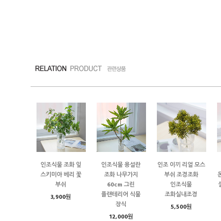
인조식물 조화 잎
인조식물 용설란
인조 이끼 리얼 모스
스키미아 베리 꽃
조화 나무가지
부쉬 조경조화
부쉬
60cm 그린
인조식물
플랜테리어 식물
조화실내조경
3,900원
장식
5,500원
12,000원