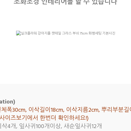
조화조경 인테리어를 할 수 있습니다
tion)
 전체폭30cm, 이삭길이18cm, 이삭지름2cm, 뿌리부분
래 사이즈보기에서 한번더 확인하세요!)
이삭4개, 잎사귀100개이상, 새순잎사귀12개