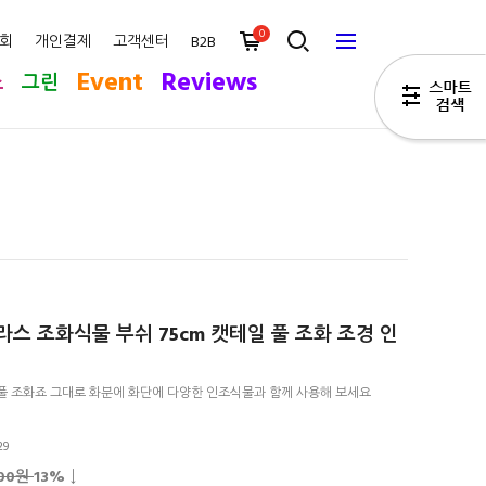
0
회
개인결제
고객센터
B2B
Event
Reviews
스
그린
스 조화식물 부쉬 75cm 캣테일 풀 조화 조경 인
풀 조화죠 그대로 화분에 화단에 다양한 인조식물과 함께 사용해 보세요
29
500원
13
% ↓