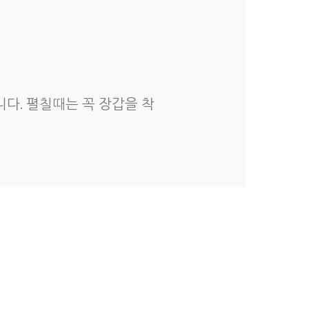
다. 펼칠때는 꼭 장갑을 착