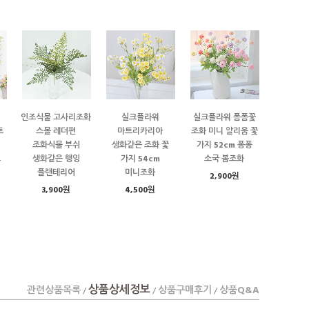
인조식물 고사리조화
실크플라워
실크플라워 폼폼꽃
트
스몰 레더펀
마트리카리아
조화 미니 알리움 꽃
조화식물 부쉬
생화같은 조화 꽃
가지 52cm 퐁퐁
트
생화같은 행잉
가지 54cm
소국 봄조화
플랜테리어
미니조화
2,900원
3,900원
4,500원
상품상세정보
관련상품목록
상품구매후기
상품Q&A
/
/
/