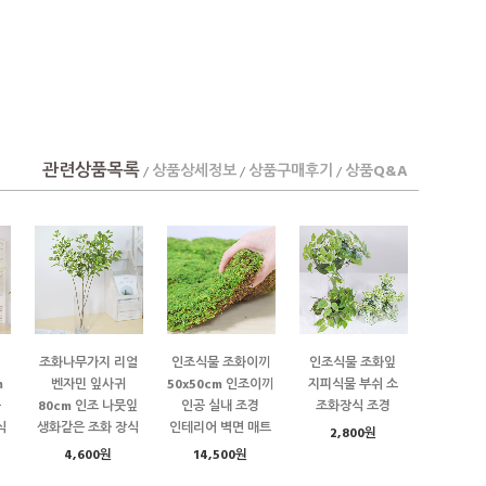
관련상품목록
상품상세정보
상품구매후기
상품Q&A
/
/
/
조화나무가지 리얼
인조식물 조화이끼
인조식물 조화잎
m
벤자민 잎사귀
50x50cm 인조이끼
지피식물 부쉬 소
물
80cm 인조 나뭇잎
인공 실내 조경
조화장식 조경
식
생화같은 조화 장식
인테리어 벽면 매트
2,800원
4,600원
14,500원