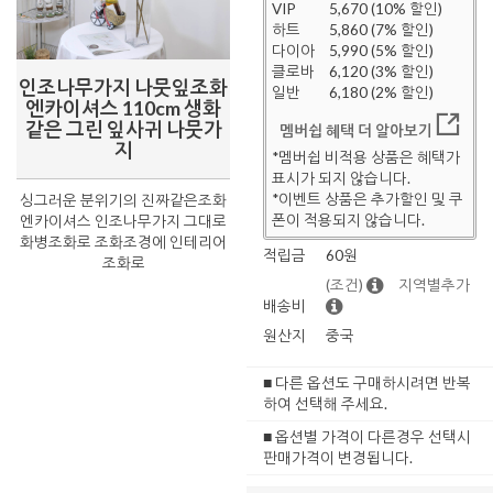
VIP
5,670 (10% 할인)
하트
5,860 (7% 할인)
다이아
5,990 (5% 할인)
클로바
6,120 (3% 할인)
인조나무가지 나뭇잎조화
일반
6,180 (2% 할인)
엔카이셔스 110cm 생화
같은 그린 잎사귀 나뭇가
멤버쉽 혜택 더 알아보기
지
*멤버쉽 비적용 상품은 혜택가
표시가 되지 않습니다.
*이벤트 상품은 추가할인 및 쿠
싱그러운 분위기의 진짜같은조화
폰이 적용되지 않습니다.
엔카이셔스 인조나무가지 그대로
화병조화로 조화조경에 인테리어
적립금
60원
조화로
(조건)
지역별추가
배송비
원산지
중국
■ 다른 옵션도 구매하시려면 반복
하여 선택해 주세요.
■ 옵션별 가격이 다른경우 선택시
판매가격이 변경됩니다.