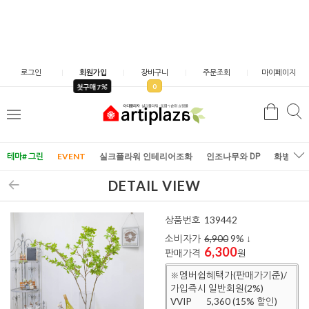
로그인
회원가입
장바구니
주문조회
마이페이지
0
첫구매 7
검
검
메
색
색
뉴
테마# 그린
EVENT
실크플라워 인테리어조화
인조나무와 DP
화병/화
DETAIL VIEW
상품번호
139442
소비자가
6,900
9
% ↓
6,300
판매가격
원
※멤버쉽혜택가(판매가기준)/
가입즉시 일반회원(2%)
VVIP
5,360 (15% 할인)