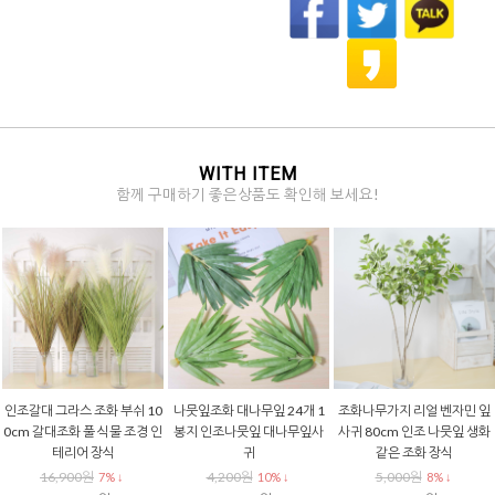
WITH ITEM
함께 구매하기 좋은상품도 확인해 보세요!
행잉바구니 라탄 항아리 행잉
조화넝쿨 실버들 행잉조화 캐
인조식물 리얼 고사리조화 조
걸이 미니 화분, 공중 장식
터필라가지 105cm 윌로우 그
화식물 부쉬 생화같은 행잉 플
린 인조식물
랜테리어 조경
6,500원
11% ↓
6,900원
5,300원
5,800원
14% ↓
9% ↓