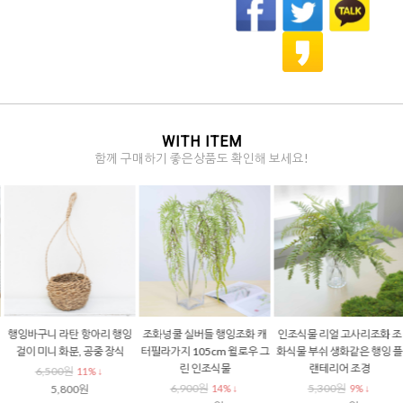
WITH ITEM
함께 구매하기 좋은상품도 확인해 보세요!
행잉바구니 라탄 항아리 행잉
조화넝쿨 실버들 행잉조화 캐
인조식물 리얼 고사리조화 조
걸이 미니 화분, 공중 장식
터필라가지 105cm 윌로우 그
화식물 부쉬 생화같은 행잉 플
린 인조식물
랜테리어 조경
6,500원
11% ↓
6,900원
5,300원
5,800원
14% ↓
9% ↓