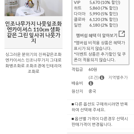
VIP
5,670 (10% 할인)
하트
5,860 (7% 할인)
다이아
5,990 (5% 할인)
클로바
6,120 (3% 할인)
인조나무가지 나뭇잎조화
일반
6,180 (2% 할인)
엔카이셔스 110cm 생화
같은 그린 잎사귀 나뭇가
멤버쉽 혜택 더 알아보기
지
*멤버쉽 비적용 상품은 혜택가
표시가 되지 않습니다.
*이벤트 상품은 추가할인 및 쿠
싱그러운 분위기의 진짜같은조화
폰이 적용되지 않습니다.
엔카이셔스 인조나무가지 그대로
화병조화로 조화조경에 인테리어
적립금
60원
조화로
(조건)
지역별추가
배송비
원산지
중국
■ 다른 옵션도 구매하시려면 반복
하여 선택해 주세요.
■ 옵션별 가격이 다른경우 선택시
판매가격이 변경됩니다.