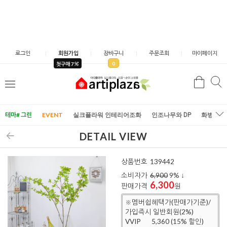
로그인
회원가입
장바구니
주문조회
마이페이지
0
첫구매 7
검
검
메
색
색
뉴
테마# 그린
EVENT
실크플라워 인테리어조화
인조나무와 DP
화병/화
DETAIL VIEW
상품번호
139442
소비자가
6,900
9
% ↓
6,300
판매가격
원
※멤버쉽혜택가(판매가기준)/
가입즉시 일반회원(2%)
VVIP
5,360 (15% 할인)