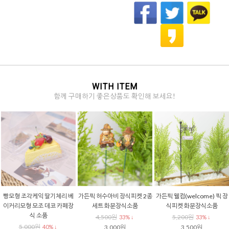
WITH ITEM
함께 구매하기 좋은상품도 확인해 보세요!
기체리 베
가든픽 허수아비 장식피켓 2종
가든픽 웰컴(welcome) 픽 장
등대모형 여름데코
코 카페장
세트 화분장식소품
식피켓 화분장식소품
고 소녀 여름 
4,500원
5,200원
16,500원
33% ↓
33% ↓
5
% ↓
3,000원
3,500원
8,250원