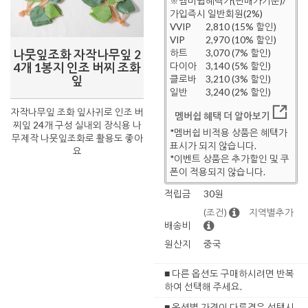
※멤버쉽혜택가(판매가기준)/
가입즉시 일반회원(2%)
VVIP
2,810 (15% 할인)
VIP
2,970 (10% 할인)
나뭇잎조화 자작나무잎 2
하트
3,070 (7% 할인)
4개 1봉지 인조 버찌 조화
다이아
3,140 (5% 할인)
잎
클로바
3,210 (3% 할인)
일반
3,240 (2% 할인)
자작나무잎 조화 잎사귀로 인조 버
멤버쉽 혜택 더 알아보기
찌잎 24개 구성 실내외 장식용 나
*멤버쉽 비적용 상품은 혜택가
무제작 나뭇잎조화로 활용도 좋아
표시가 되지 않습니다.
요
*이벤트 상품은 추가할인 및 쿠
폰이 적용되지 않습니다.
적립금
30원
(조건)
지역별추가
배송비
원산지
중국
■ 다른 옵션도 구매하시려면 반복
하여 선택해 주세요.
■ 옵션별 가격이 다른경우 선택시