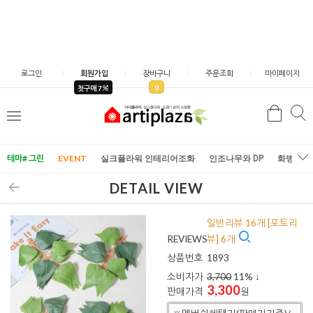
로그인
회원가입
장바구니
주문조회
마이페이지
0
첫구매 7
검
검
메
색
색
뉴
테마# 그린
EVENT
실크플라워 인테리어조화
인조나무와 DP
화병/화
DETAIL VIEW
일반리뷰 16개 [포토리
REVIEWS
뷰] 6개
상품번호
1893
소비자가
3,700
11
% ↓
3,300
판매가격
원