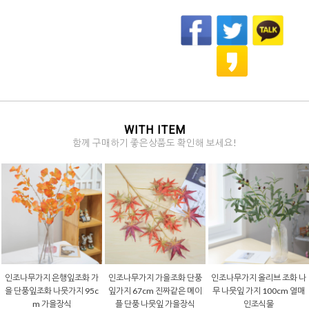
WITH ITEM
함께 구매하기 좋은상품도 확인해 보세요!
인조나무가지 은행잎조화 가
인조나무가지 가을조화 단풍
인조나무가지 올리브 조화 나
을 단풍잎조화 나뭇가지 95c
잎가지 67cm 진짜같은 메이
무 나뭇잎 가지 100cm 열매
m 가을장식
플 단풍 나뭇잎 가을장식
인조식물