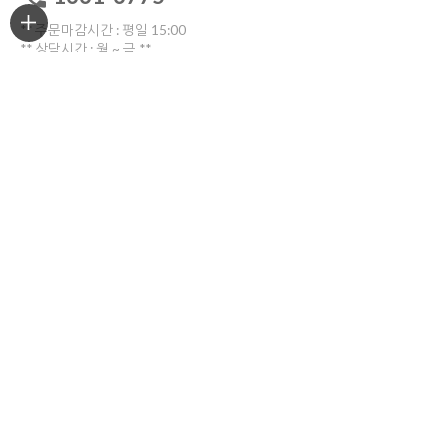
** 주문마감시간 : 평일 15:00
** 상담시간 : 월 ~ 금 **
전화: 10:30 ~16:00
톡톡: 10:00 ~17:00
점심시간 12:00~13:30
토요일ㆍ일요일ㆍ공휴일 휴무
고객센터 전화연결
비회원 1:1문의
ORDER TRACKING
한진택배
배송위치조회
반품/교환
부산광역시 부산진구 중앙대로909번길 30(양정동)
반품 및 교환시 해당 택배사를 이용해주세요.
COMPANY INFO
상호명
아티플라자
대표이사
김민수