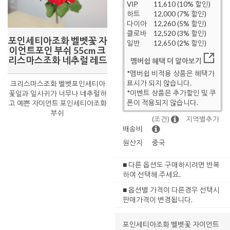
VIP
11,610 (10% 할인)
하트
12,000 (7% 할인)
다이아
12,260 (5% 할인)
클로바
12,520 (3% 할인)
포인세티아조화 벨벳꽃 자
일반
12,650 (2% 할인)
이언트포인 부쉬 55cm 크
리스마스조화 네추럴 레드
멤버쉽 혜택 더 알아보기
*멤버쉽 비적용 상품은 혜택가
표시가 되지 않습니다.
크리스마스조화 벨벳포인세티아
*이벤트 상품은 추가할인 및 쿠
꽃잎과 잎사귀가 너무나 네추럴하
폰이 적용되지 않습니다.
고 예쁜 자이언트 포인세티아조화
부쉬
(조건)
지역별추가
배송비
원산지
중국
■ 다른 옵션도 구매하시려면 반복
하여 선택해 주세요.
■ 옵션별 가격이 다른경우 선택시
판매가격이 변경됩니다.
포인세티아조화 벨벳꽃 자이언트