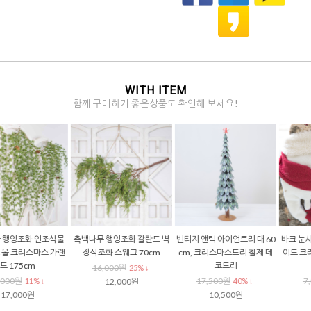
WITH ITEM
함께 구매하기 좋은상품도 확인해 보세요!
빈티지 앤틱 아이언트리 대 60
바크 눈사람 장식 인형 헨드메
크리스마스조화 솔잎 레드베
cm, 크리스마스트리 철제 데
이드 크리스마스눈사람 카페
리 열매 피크 조화가지 45cm
코트리
데코
3,500원
23% ↓
17,500원
7,000원
40% ↓
43% ↓
2,700원
10,500원
4,000원