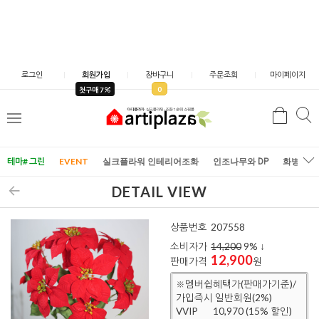
로그인
회원가입
장바구니
주문조회
마이페이지
0
첫구매 7
검
검
메
색
색
뉴
테마# 그린
EVENT
실크플라워 인테리어조화
인조나무와 DP
화병/화
DETAIL VIEW
상품번호
207558
소비자가
14,200
9
% ↓
12,900
판매가격
원
※멤버쉽혜택가(판매가기준)/
가입즉시 일반회원(2%)
VVIP
10,970 (15% 할인)