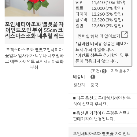
VIP
11,610 (10% 할인)
하트
12,000 (7% 할인)
다이아
12,260 (5% 할인)
클로바
12,520 (3% 할인)
포인세티아조화 벨벳꽃 자
일반
12,650 (2% 할인)
이언트포인 부쉬 55cm 크
리스마스조화 네추럴 레드
멤버쉽 혜택 더 알아보기
*멤버쉽 비적용 상품은 혜택가
표시가 되지 않습니다.
크리스마스조화 벨벳포인세티아
*이벤트 상품은 추가할인 및 쿠
꽃잎과 잎사귀가 너무나 네추럴하
폰이 적용되지 않습니다.
고 예쁜 자이언트 포인세티아조화
부쉬
(조건)
지역별추가
배송비
원산지
중국
■ 다른 옵션도 구매하시려면 반복
하여 선택해 주세요.
■ 옵션별 가격이 다른경우 선택시
판매가격이 변경됩니다.
포인세티아조화 벨벳꽃 자이언트