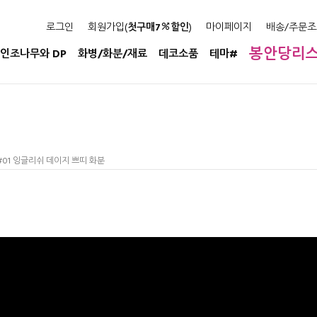
로그인
회원가입(
첫구매7
할인
)
마이페이지
배송/주문조
봉안당리
인조나무와 DP
화병/화분/재료
데코소품
테마#
#01 잉글리쉬 데이지 쁘띠 화분