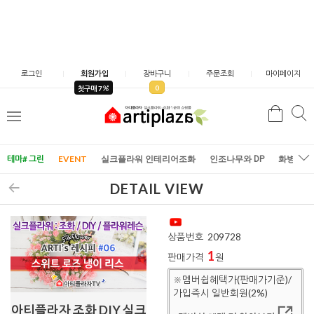
로그인
회원가입
장바구니
주문조회
마이페이지
0
첫구매 7
검
검
메
색
색
뉴
테마# 그린
EVENT
실크플라워 인테리어조화
인조나무와 DP
화병/화
DETAIL VIEW
상품번호
209728
1
판매가격
원
※멤버쉽혜택가(판매가기준)/
가입즉시 일반회원(2%)
아티플라자 조화 DIY 실크