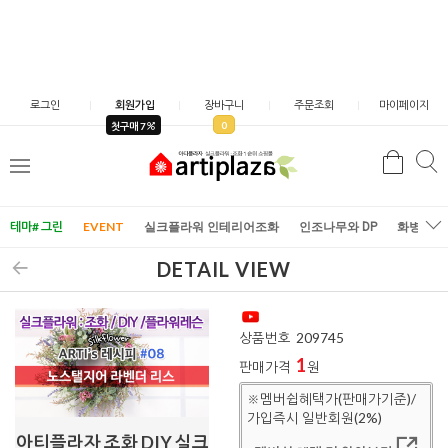
로그인
회원가입
장바구니
주문조회
마이페이지
0
첫구매 7
검
검
메
색
색
뉴
테마# 그린
EVENT
실크플라워 인테리어조화
인조나무와 DP
화병/화
DETAIL VIEW
상품번호
209745
1
판매가격
원
※멤버쉽혜택가(판매가기준)/
가입즉시 일반회원(2%)
아티플라자 조화 DIY 실크