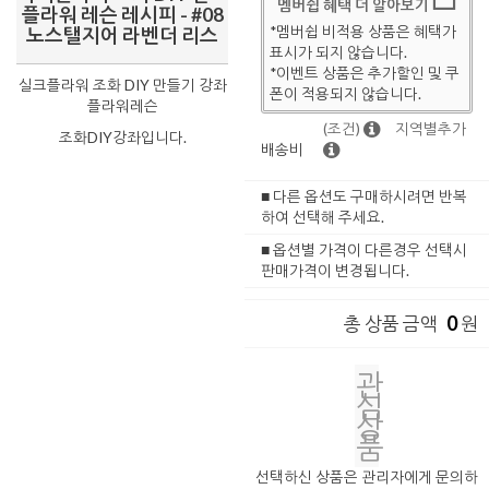
멤버쉽 혜택 더 알아보기
플라워 레슨 레시피 - #08
*멤버쉽 비적용 상품은 혜택가
노스탤지어 라벤더 리스
표시가 되지 않습니다.
*이벤트 상품은 추가할인 및 쿠
실크플라워 조화 DIY 만들기 강좌
폰이 적용되지 않습니다.
플라워레슨
(조건)
지역별추가
조화DIY강좌입니다.
배송비
■ 다른 옵션도 구매하시려면 반복
하여 선택해 주세요.
■ 옵션별 가격이 다른경우 선택시
판매가격이 변경됩니다.
0
총 상품 금액
원
관
심
상
품
선택하신 상품은 관리자에게 문의하