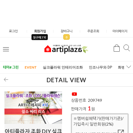
로그인
회원가입
장바구니
주문조회
마이페이지
0
첫구매 7
검
검
메
색
색
뉴
테마# 그린
EVENT
실크플라워 인테리어조화
인조나무와 DP
화병/화
DETAIL VIEW
상품번호
209749
1
판매가격
원
※멤버쉽혜택가(판매가기준)/
가입즉시 일반회원(2%)
아티플라자 조화 DIY 실크