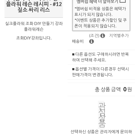
멤버쉽 혜택 더 알아보기
플라워 레슨 레시피 - #12
*멤버쉽 비적용 상품은 혜택가
짚소 싸리 리스
표시가 되지 않습니다.
*이벤트 상품은 추가할인 및 쿠
실크플라워 조화 DIY 만들기 강좌
폰이 적용되지 않습니다.
플라워레슨
(조건)
지역별추가
조화DIY강좌입니다.
배송비
■ 다른 옵션도 구매하시려면 반복
하여 선택해 주세요.
■ 옵션별 가격이 다른경우 선택시
판매가격이 변경됩니다.
0
총 상품 금액
원
관
심
상
품
선택하신 상품은 관리자에게 문의하