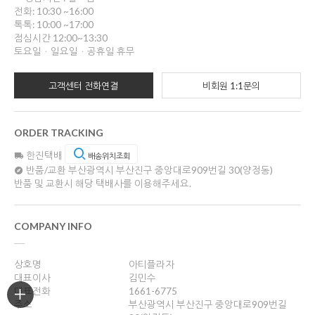
전화: 10:30 ~16:00
톡톡: 10:00 ~17:00
점심시간 12:00~13:30
토요일ㆍ일요일ㆍ공휴일 휴무
고객센터 전화연결
비회원 1:1문의
ORDER TRACKING
한진택배
배송위치조회
반품/교환
부산광역시 부산진구 중앙대로909번길 30(양정동)
반품 및 교환시 해당 택배사를 이용해주세요.
COMPANY INFO
상호명
아티플라자
대표이사
김민수
대표전화
1661-6775
주소
부산광역시 부산진구 중앙대로909번길