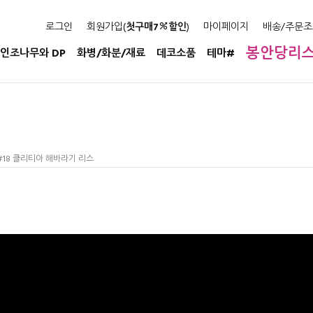
로그인
회원가입(
첫구매7
할인
)
마이페이지
배송/주문조
봉안당리
인조나무와 DP
화병/화분/재료
데코소품
테마#
 #18 클리티아 해바라기 리스