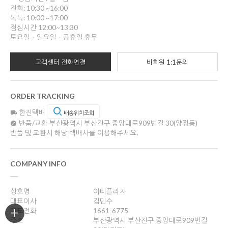
전화: 10:30 ~16:00
톡톡: 10:00 ~17:00
점심시간 12:00~13:30
토요일ㆍ일요일ㆍ공휴일 휴무
고객센터 전화연결
비회원 1:1문의
ORDER TRACKING
한진택배
배송위치조회
반품/교환
부산광역시 부산진구 중앙대로909번길 30(양정동)
반품 및 교환시 해당 택배사를 이용해주세요.
COMPANY INFO
상호명
아티플라자
대표이사
김민수
대표전화
1661-6775
주소
부산광역시 부산진구 중앙대로909번길