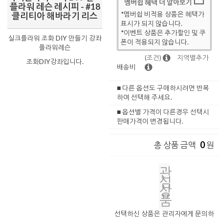
멤버쉽 혜택 더 알아보기
플라워 레슨 레시피 - #18
*멤버쉽 비적용 상품은 혜택가
클리티아 해바라기 리스
표시가 되지 않습니다.
*이벤트 상품은 추가할인 및 쿠
실크플라워 조화 DIY 만들기 강좌
폰이 적용되지 않습니다.
플라워레슨
(조건)
지역별추가
조화DIY강좌입니다.
배송비
■ 다른 옵션도 구매하시려면 반복
하여 선택해 주세요.
■ 옵션별 가격이 다른경우 선택시
판매가격이 변경됩니다.
0
총 상품 금액
원
관
심
상
품
선택하신 상품은 관리자에게 문의하