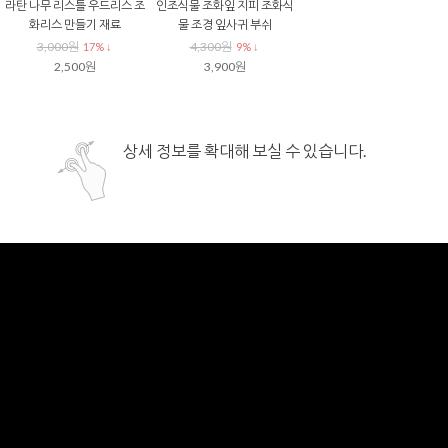
라탄 나무 리스틀 우드리스 조
인조식물 조화잎 지피 조화식
화리스 만들기 재료
물 조경 잎사귀 부쉬
3,000원
4,300원
17% ↓
9% ↓
2,500원
3,900원
상세 정보를 확대해 보실 수 있습니다.