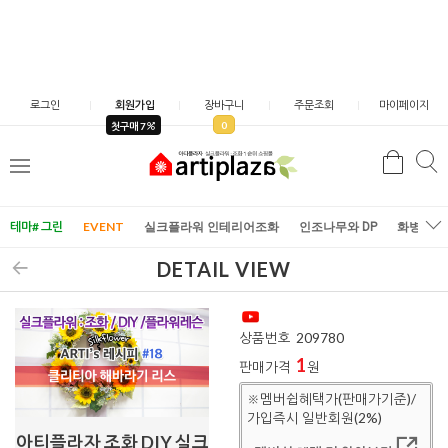
로그인
회원가입
장바구니
주문조회
마이페이지
0
첫구매 7
검
검
메
색
색
뉴
테마# 그린
EVENT
실크플라워 인테리어조화
인조나무와 DP
화병/화
DETAIL VIEW
상품번호
209780
1
판매가격
원
※멤버쉽혜택가(판매가기준)/
가입즉시 일반회원(2%)
아티플라자 조화 DIY 실크