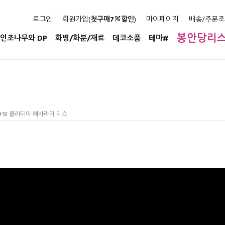
로그인
회원가입(
첫구매7
할인
)
마이페이지
배송/주문조
봉안당리
인조나무와 DP
화병/화분/재료
데코소품
테마#
 #18 클리티아 해바라기 리스