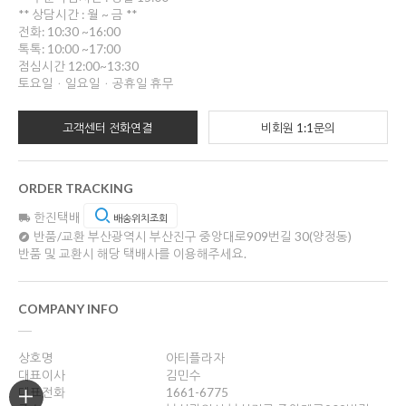
** 상담시간 : 월 ~ 금 **
전화: 10:30 ~16:00
톡톡: 10:00 ~17:00
점심시간 12:00~13:30
토요일ㆍ일요일ㆍ공휴일 휴무
고객센터 전화연결
비회원 1:1문의
ORDER TRACKING
한진택배
배송위치조회
반품/교환
부산광역시 부산진구 중앙대로909번길 30(양정동)
반품 및 교환시 해당 택배사를 이용해주세요.
COMPANY INFO
상호명
아티플라자
대표이사
김민수
대표전화
1661-6775