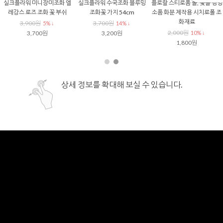
실크플라워 미니장미조화 엘
실크플라워 수국조화 블루밍
플로랄 스티로폼 볼, 꽃볼 행잉
레강스 로즈 조화 꽃 부쉬
조화꽃 가지 54cm
소품 화분 제작용 시치로폴 조
화재료
3,900원
3,700원
5% ↓
14% ↓
2,000원
3,700원
3,200원
10% ↓
1,800원
상세 정보를 확대해 보실 수 있습니다.