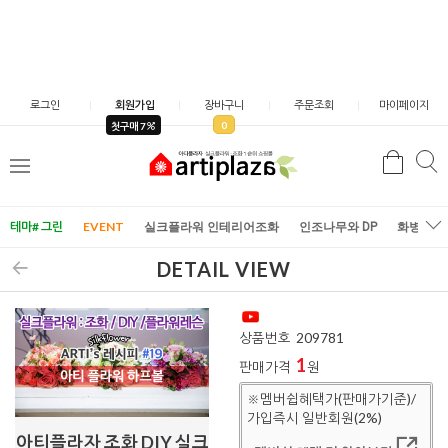
로그인
회원가입
장바구니
주문조회
마이페이지
0
첫구매 7
검
검
메
색
색
뉴
테마# 그린
EVENT
실크플라워 인테리어조화
인조나무와 DP
화병/화
DETAIL VIEW
상품번호
209781
1
판매가격
원
※멤버쉽혜택가(판매가기준)/
가입즉시 일반회원(2%)
아티플라자 조화 DIY 실크