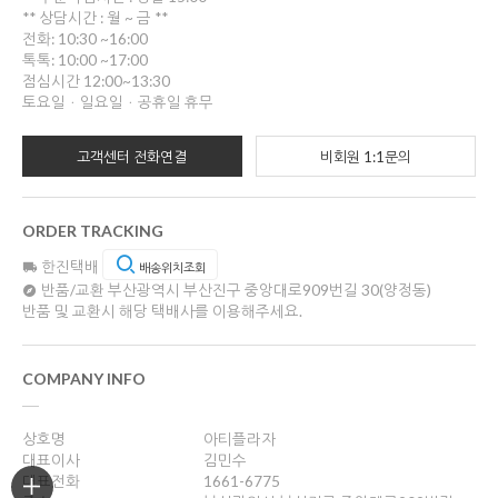
** 상담시간 : 월 ~ 금 **
전화: 10:30 ~16:00
톡톡: 10:00 ~17:00
점심시간 12:00~13:30
토요일ㆍ일요일ㆍ공휴일 휴무
고객센터 전화연결
비회원 1:1문의
ORDER TRACKING
한진택배
배송위치조회
반품/교환
부산광역시 부산진구 중앙대로909번길 30(양정동)
반품 및 교환시 해당 택배사를 이용해주세요.
COMPANY INFO
상호명
아티플라자
대표이사
김민수
대표전화
1661-6775