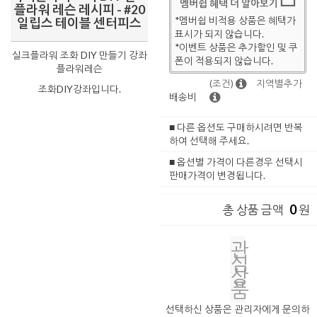
멤버쉽 혜택 더 알아보기
플라워 레슨 레시피 - #20
*멤버쉽 비적용 상품은 혜택가
일립스 테이블 센터피스
표시가 되지 않습니다.
*이벤트 상품은 추가할인 및 쿠
실크플라워 조화 DIY 만들기 강좌
폰이 적용되지 않습니다.
플라워레슨
(조건)
지역별추가
조화DIY강좌입니다.
배송비
■ 다른 옵션도 구매하시려면 반복
하여 선택해 주세요.
■ 옵션별 가격이 다른경우 선택시
판매가격이 변경됩니다.
0
총 상품 금액
원
관
심
상
품
선택하신 상품은 관리자에게 문의하