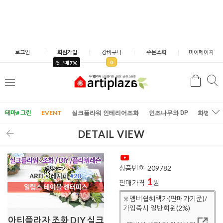
로그인
회원가입
장바구니
주문조회
마이페이지
0
첫구매 7
검
검
메
색
색
뉴
테마# 그린
EVENT
실크플라워 인테리어조화
인조나무와 DP
화병/화
DETAIL VIEW
상품번호
209782
1
판매가격
원
※멤버쉽혜택가(판매가기준)/
가입즉시 일반회원(2%)
아티플라자 조화 DIY 실크