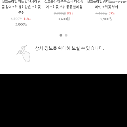
실크플라워 미들 발렌시아 랑
실크플라워 폼폼 소국 다섯송
실크플라워 장미조화 미니 줄
콤 장미조화 생화같은 조화꽃
이 조화꽃 부쉬 퐁퐁 알리움
리엣 조화꽃 부쉬
부쉬
3,700원
4,100원
8% ↓
39% ↓
6,500원
11% ↓
3,400원
2,500원
5,800원
상세 정보를 확대해 보실 수 있습니다.