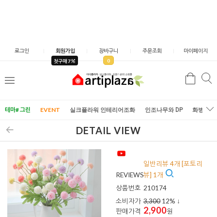
로그인
회원가입
장바구니
주문조회
마이페이지
0
첫구매 7
검
검
메
색
색
뉴
테마# 그린
EVENT
실크플라워 인테리어조화
인조나무와 DP
화병/화
DETAIL VIEW
일반리뷰 4개 [포토리
REVIEWS
뷰] 1개
상품번호
210174
소비자가
3,300
12
% ↓
2,900
판매가격
원