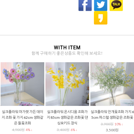
WITH ITEM
함께 구매하기 좋은상품도 확인해 보세요!
실크플라워 마가렛 가든 데이
실크플라워 온시디움 조화가
실크플라워 안개꽃조화 가지 6
지 조화 꽃 가지 62cm 생화같
지 85cm 생화같은 조화꽃 댄
5cm 파스텔 생화같은 조화꽃
은 들꽃조화
싱오키드 장식
3,900원
10% ↓
4,900원
3,400원
4% ↓
6% ↓
3,500원