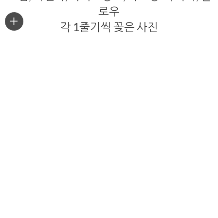
로우
각 1줄기씩 꽂은 사진