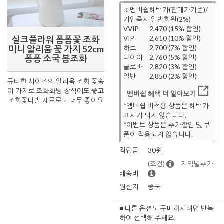
※멤버쉽혜택가(판매가기준)/
가입즉시 일반회원(2%)
VVIP
2,470 (15% 할인)
실크플라워 폼폼꽃 조화
VIP
2,610 (10% 할인)
미니 알리움 꽃 가지 52cm
하트
2,700 (7% 할인)
퐁퐁 소국 봄조화
다이아
2,760 (5% 할인)
클로바
2,820 (3% 할인)
일반
2,850 (2% 할인)
큐티한 사이즈의 알리움 조화 꽃송
이 가지로 조화화병 장식에도 좋고
멤버쉽 혜택 더 알아보기
조화꽃다발 재료로도 너무 좋아요
*멤버쉽 비적용 상품은 혜택가
표시가 되지 않습니다.
*이벤트 상품은 추가할인 및 쿠
폰이 적용되지 않습니다.
적립금
30원
(조건)
지역별추가
배송비
원산지
중국
■ 다른 옵션도 구매하시려면 반복
하여 선택해 주세요.