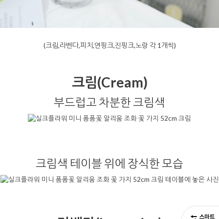
(크림,라벤다,피치,연핑크,진핑크,노랑 각 1개씩)
크림(Cream)
부드럽고 차분한 크림색
크림색 테이블 위에 장식한 모습