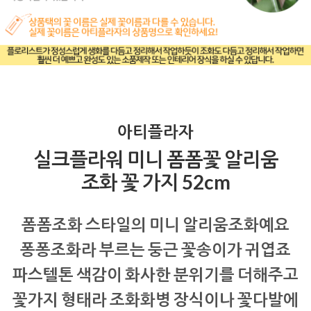
아티플라자
실크플라워 미니 폼폼꽃 알리움
조화 꽃 가지 52cm
폼폼조화 스타일의 미니 알리움조화예요
퐁퐁조화라 부르는 둥근 꽃송이가 귀엽죠
파스텔톤 색감이 화사한 분위기를 더해주고
꽃가지 형태라 조화화병 장식이나 꽃다발에