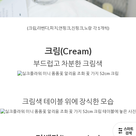
(크림,라벤다,피치,연핑크,진핑크,노랑 각 1개씩)
크림(Cream)
부드럽고 차분한 크림색
크림색 테이블 위에 장식한 모습