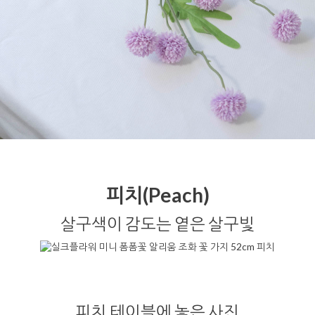
피치(Peach)
살구색이 감도는 옅은 살구빛
피치 테이블에 놓은 사진