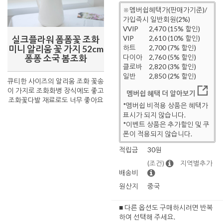
※멤버쉽혜택가(판매가기준)/
가입즉시 일반회원(2%)
VVIP
2,470 (15% 할인)
실크플라워 폼폼꽃 조화
VIP
2,610 (10% 할인)
미니 알리움 꽃 가지 52cm
하트
2,700 (7% 할인)
퐁퐁 소국 봄조화
다이아
2,760 (5% 할인)
클로바
2,820 (3% 할인)
일반
2,850 (2% 할인)
큐티한 사이즈의 알리움 조화 꽃송
이 가지로 조화화병 장식에도 좋고
멤버쉽 혜택 더 알아보기
조화꽃다발 재료로도 너무 좋아요
*멤버쉽 비적용 상품은 혜택가
표시가 되지 않습니다.
*이벤트 상품은 추가할인 및 쿠
폰이 적용되지 않습니다.
적립금
30원
(조건)
지역별추가
배송비
원산지
중국
■ 다른 옵션도 구매하시려면 반복
하여 선택해 주세요.