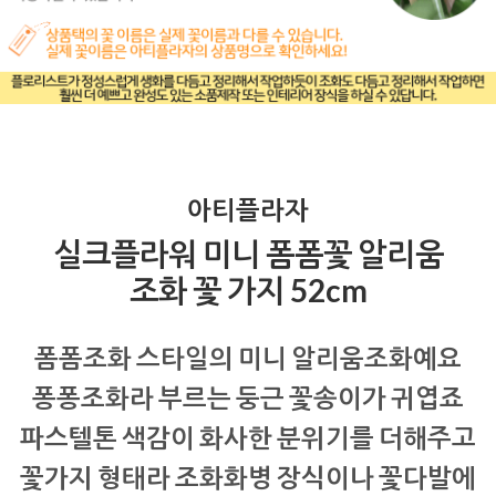
아티플라자
실크플라워 미니 폼폼꽃 알리움
조화 꽃 가지 52cm
폼폼조화 스타일의 미니 알리움조화예요
퐁퐁조화라 부르는 둥근 꽃송이가 귀엽죠
파스텔톤 색감이 화사한 분위기를 더해주고
꽃가지 형태라 조화화병 장식이나 꽃다발에