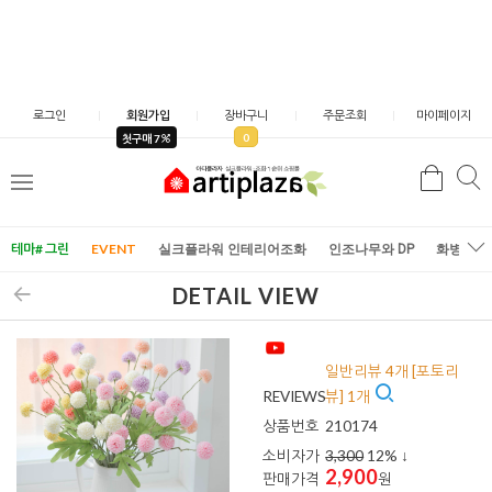
로그인
회원가입
장바구니
주문조회
마이페이지
0
첫구매 7
검
검
메
색
색
뉴
테마# 그린
EVENT
실크플라워 인테리어조화
인조나무와 DP
화병/화
DETAIL VIEW
일반리뷰 4개 [포토리
REVIEWS
뷰] 1개
상품번호
210174
소비자가
3,300
12
% ↓
2,900
판매가격
원