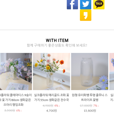
WITH ITEM
함께 구매하기 좋은상품도 확인해 보세요!
실크플라워 마가렛 가든 데이
실크플라워 온시디움 조화가
실크플라워 안개꽃조화 가지 6
지 조화 꽃 가지 62cm 생화같
지 85cm 생화같은 조화꽃 댄
5cm 파스텔 생화같은 조화꽃
은 들꽃조화
싱오키드 장식
3,900원
10% ↓
4,900원
3,400원
4% ↓
6% ↓
3,500원