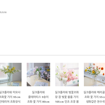
obile
실크플라워 미모사
실크플라워
실크플라워 벚꽃조화
실크플라워 메리골
조화꽃 가지 95cm
클레마티스 9송이
왕 겹 벚꽃 블룸 가지
조화 꽃 가지 55c
인테리어 조화장식
조화 꽃 가지 80cm
105cm 인조 조경 봄
생화같은 천수국