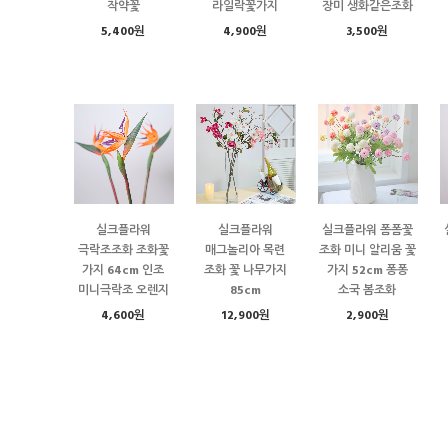
작약꽃
라일락꽃가지
장미 생화같은조화
5,400원
4,900원
3,500원
실크플라워
실크플라워
실크플라워 폼폼꽃
극락조조화 조화꽃
매그놀리아 목련
조화 미니 알리움 꽃
가지 64cm 인조
조화 꽃 나무가지
가지 52cm 퐁퐁
미니극락조 오렌지
85cm
소국 봄조화
4,600원
12,900원
2,900원