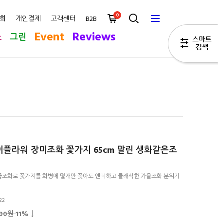
0
회
개인결제
고객센터
B2B
Event
Reviews
스
그린
플라워 장미조화 꽃가지 65cm 말린 생화같은조
조화로 꽃가지를 화병에 몇개만 꽂아도 엔틱하고 클래식한 가을조화 분위기
22
900원
11
% ↓