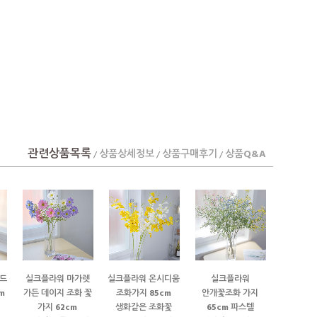
관련상품목록
상품상세정보
상품구매후기
상품Q&A
/
/
/
드
실크플라워 마가렛
실크플라워 온시디움
실크플라워
m
가든 데이지 조화 꽃
조화가지 85cm
안개꽃조화 가지
가지 62cm
생화같은 조화꽃
65cm 파스텔