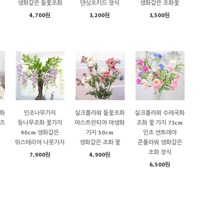
생화같은 들꽃조화
댄싱오키드 장식
생화같은 조화꽃
4,700원
3,200원
3,500원
화
인조나무가지
실크플라워 들꽃조화
실크플라워 수레국화
즈
등나무조화 꽃가지
아스트란티아 야생화
조화 꽃 가지 73cm
90cm 생화같은
가지 50cm
인조 센토레아
위스테리아 나뭇가지
생화같은 조화 꽃
콘플라워 생화같은
조화 장식
7,900원
4,900원
6,500원