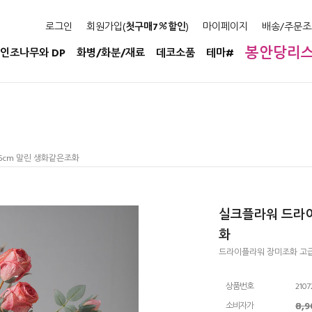
로그인
회원가입(
첫구매7
할인
)
마이페이지
배송/주문조
봉안당리
인조나무와 DP
화병/화분/재료
데코소품
테마#
5cm 말린 생화같은조화
실크플라워 드라이
화
드라이플라워 장미조화 고급
상품번호
2107
8,
소비자가