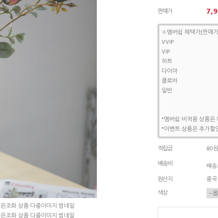
7,
판매가
※멤버쉽 혜택가[판매가
VVIP
VIP
하트
다이아
클로바
일반
*멤버쉽 비적용 상품은 
*이벤트 상품은 추가할인
적립금
80
배송비
배송조
원산지
중국
색상