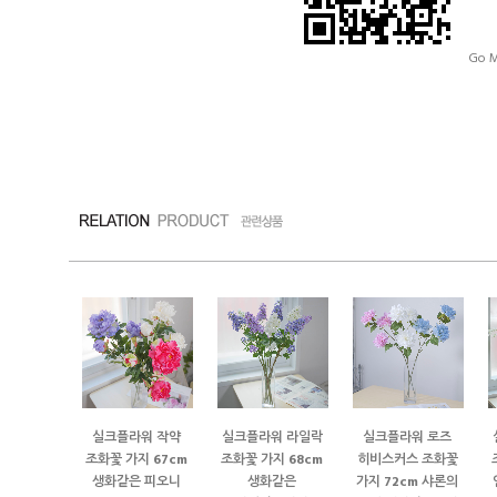
Go M
실크플라워 작약
실크플라워 라일락
실크플라워 로즈
조화꽃 가지 67cm
조화꽃 가지 68cm
히비스커스 조화꽃
생화같은 피오니
생화같은
가지 72cm 샤론의