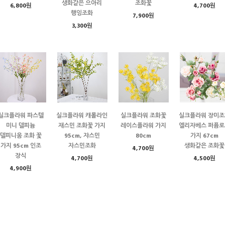
생화같은 으아리
조화꽃
6,800원
4,700원
행잉조화
7,900원
3,300원
실크플라워 파스텔
실크플라워 캐롤라인
실크플라워 조화꽃
실크플라워 장미조
미니 델피늄
재스민 조화꽃 가지
레이스플라워 가지
엘리자베스 퍼퓸로
델피니움 조화 꽃
95cm, 쟈스민
80cm
가지 67cm
가지 95cm 인조
자스민조화
생화같은 조화꽃
4,700원
장식
4,700원
4,500원
4,900원