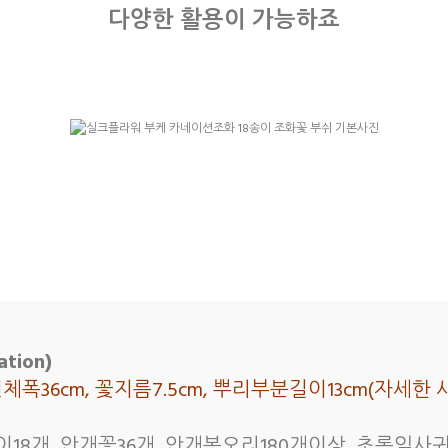
다양한 활용이 가능하죠
tion)
 전체폭36cm, 꽃지름7.5cm, 뿌리부분길이13cm(자
송이18개, 안개꽃36개, 안개봉오리180개이상, 초록잎사귀