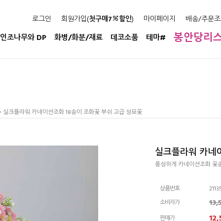
로그인
회원가입(
첫구매7
할인
)
마이페이지
배송/주문조
봉안당리
인조나무와 DP
화병/화분/재료
데코소품
테마#
> 실크플라워 카네이션조화 18송이 조화꽃 부쉬 고급 성묘꽃
실크플라워 카네이
풍성하게 카네이션조화 꽃송
상품번호
2113
13
소비자가
12,
판매가