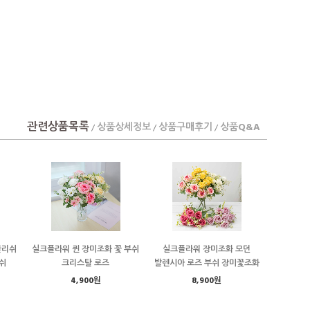
관련상품목록
상품상세정보
상품구매후기
상품Q&A
/
/
/
글리쉬
실크플라워 퀸 장미조화 꽃 부쉬
실크플라워 장미조화 모던
쉬
크리스탈 로즈
발렌시아 로즈 부쉬 장미꽃조화
4,900원
8,900원