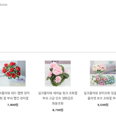
obile
크플라워 레드 벨벳 장미
실크플라워 제라늄 핑크 조화꽃
실크플라워 장미조화 잉
화 꽃 부쉬 빨간 장미꽃
부쉬 고급 인조 생화같은
줄리엣 로즈 조화꽃 부
화분조화
7,800원
9,500원
8,700원