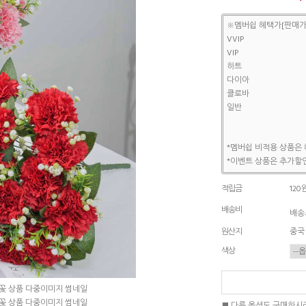
※멤버쉽 혜택가[판매가
VVIP
VIP
하트
다이아
클로바
일반
*멤버쉽 비적용 상품은 
*이벤트 상품은 추가할인
적립금
120
배송비
배송조
원산지
중국
색상