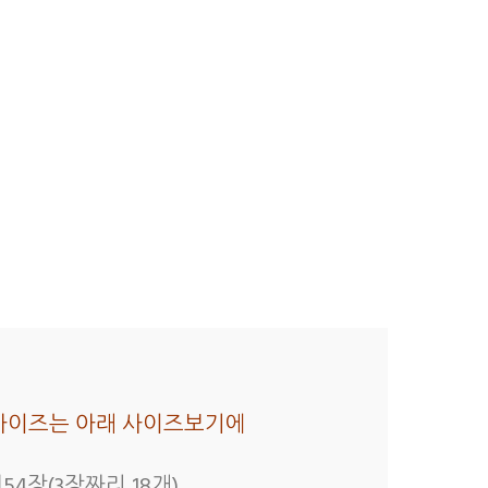
세한 사이즈는 아래 사이즈보기에
54장(3장짜리 18개)