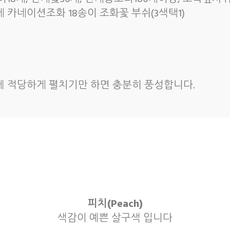
케 카네이션조화 18송이 조화꽃 부쉬(3색택1)
문에 적당하게 펼치기만 하면 충분히 풍성합니다.
피치(Peach)
색감이 예쁜 살구색 입니다