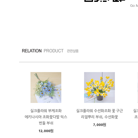
Go M
실크플라워 부케조화
실크플라워 수선화조화 꽃 구근
실
에키나시아 조화꽃다발 믹스
리얼뿌리 부쉬, 수선화꽃
조
번들 부쉬
7,000원
12,000원