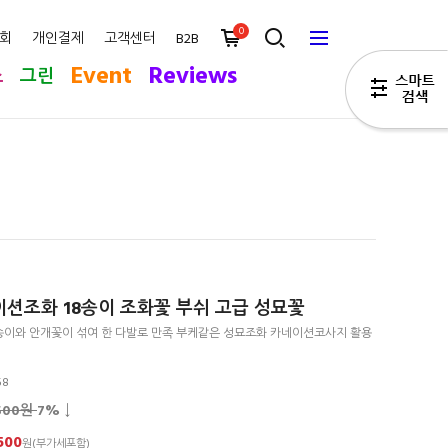
0
회
개인결제
고객센터
B2B
Event
Reviews
스
그린
션조화 18송이 조화꽃 부쉬 고급 성묘꽃
이와 안개꽃이 섞여 한 다발로 만족 부케같은 성묘조화 카네이션코사지 활용
58
,500원
7
% ↓
500
원(부가세포함)