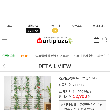
로그인
회원가입
장바구니
주문조회
마이페이지
0
첫구매 7
검
검
메
색
색
뉴
테마# 그린
EVENT
실크플라워 인테리어조화
인조나무와 DP
화병/화
DETAIL VIEW
REVIEWS
포토리뷰 1개
보기
상품번호
211417
소비자가
14,200
9
% ↓
12,900
판매가격
원
※멤버쉽혜택가(판매가기준)/
가입즉시 일반회원(2%)