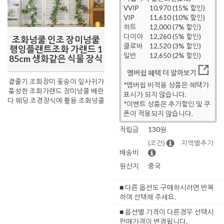
VVIP
10,970 (15% 할인)
VIP
11,610 (10% 할인)
하트
12,000 (7% 할인)
다이아
12,260 (5% 할인)
조화넝쿨 인조 장미넝쿨
클로바
12,520 (3% 할인)
행잉플랜트조화 가랜드 1
일반
12,650 (2% 할인)
85cm 생화같은 식물 장식
멤버쉽 혜택 더 알아보기
곁줄기 조화장미 꽃송이 잎사귀가
*멤버쉽 비적용 상품은 혜택가
풍성한 조화가랜드 장미넝쿨 베란
표시가 되지 않습니다.
다 웨딩 조경장식에 활용 조화넝쿨
*이벤트 상품은 추가할인 및 쿠
폰이 적용되지 않습니다.
적립금
130원
(조건)
지역별추가
배송비
원산지
중국
■ 다른 옵션도 구매하시려면 반복
하여 선택해 주세요.
■ 옵션별 가격이 다른경우 선택시
판매가격이 변경됩니다.