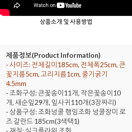
상품소개 및 사용방법
제품정보(Product Information)
- 사이즈: 전체길이185cm, 전체폭25cm, 큰
꽃지름5cm, 고리지름1cm, 줄기굵기
4.5mm
- 조화구성: 큰꽃송이11개, 작은꽃송이10
개, 새순잎29개, 잎사귀110개(3장짜리)
- 상품구성: 조화넝쿨 행잉조화 넝쿨장미 로
즈 갈란드 185cm(3색택1)
- 재질: 실크플라워 조화