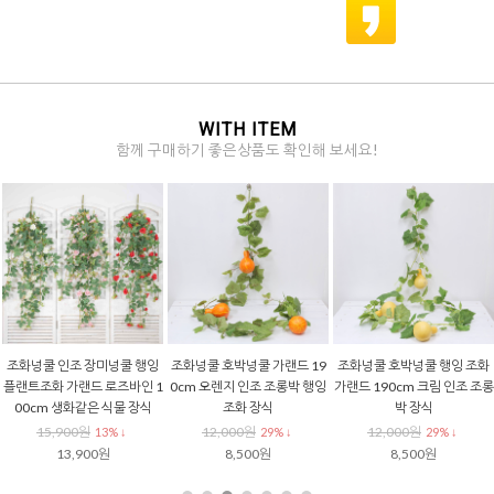
WITH ITEM
함께 구매하기 좋은상품도 확인해 보세요!
조화넝쿨 인조 장미넝쿨 행잉
조화넝쿨 호박넝쿨 가랜드 19
조화넝쿨 호박넝쿨 행잉 조화
플랜트조화 가랜드 로즈바인 1
0cm 오렌지 인조 조롱박 행잉
가랜드 190cm 크림 인조 조롱
00cm 생화같은 식물 장식
조화 장식
박 장식
15,900원
12,000원
12,000원
13% ↓
29% ↓
29% ↓
13,900원
8,500원
8,500원