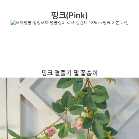
핑크(Pink)
핑크 곁줄기 및 꽃송이