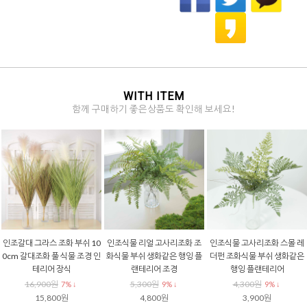
WITH ITEM
함께 구매하기 좋은상품도 확인해 보세요!
인조갈대 그라스 조화 부쉬 10
인조식물 리얼 고사리조화 조
인조식물 고사리조화 스몰 레
0cm 갈대조화 풀 식물 조경 인
화식물 부쉬 생화같은 행잉 플
더펀 조화식물 부쉬 생화같은
테리어 장식
랜테리어 조경
행잉 플랜테리어
16,900원
5,300원
4,300원
7% ↓
9% ↓
9% ↓
15,800원
4,800원
3,900원