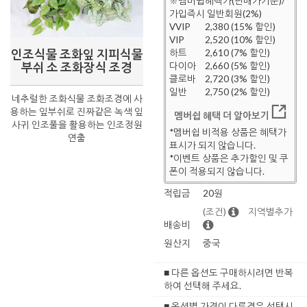
※멤버쉽혜택가(판매가기준)/
가입즉시 일반회원(2%)
VVIP
2,380 (15% 할인)
VIP
2,520 (10% 할인)
인조식물 조화잎 지피식물
하트
2,610 (7% 할인)
부쉬 소 조화장식 조경
다이아
2,660 (5% 할인)
클로바
2,720 (3% 할인)
일반
2,750 (2% 할인)
네추럴한 조화식물 조화조경에 사
용하는 잎부쉬로 진짜같은 녹색 잎
멤버쉽 혜택 더 알아보기
사귀 인조풀을 활용하는 인조정원
*멤버쉽 비적용 상품은 혜택가
연출
표시가 되지 않습니다.
*이벤트 상품은 추가할인 및 쿠
폰이 적용되지 않습니다.
적립금
20원
(조건)
지역별추가
배송비
원산지
중국
■ 다른 옵션도 구매하시려면 반복
하여 선택해 주세요.
■ 옵션별 가격이 다른경우 선택시