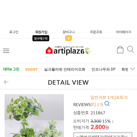
로그인
회원가입
장바구니
주문조회
마이페이지
0
첫구매 7
검
검
메
색
색
뉴
테마# 그린
EVENT
실크플라워 인테리어조화
인조나무와 DP
화병/화
DETAIL VIEW
일반리뷰 1개 [포토리
REVIEWS
뷰] 1개
상품번호
211867
소비자가
3,300
15
% ↓
2,800
판매가격
원