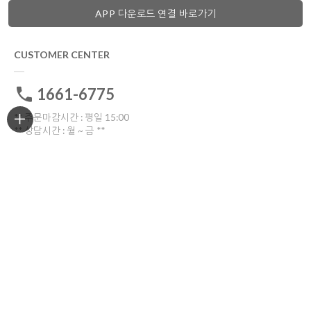
APP 다운로드 연결 바로가기
CUSTOMER CENTER
1661-6775
** 주문마감시간 : 평일 15:00
** 상담시간 : 월 ~ 금 **
전화: 10:30 ~16:00
톡톡: 10:00 ~17:00
점심시간 12:00~13:30
토요일ㆍ일요일ㆍ공휴일 휴무
고객센터 전화연결
비회원 1:1문의
ORDER TRACKING
한진택배
배송위치조회
반품/교환
부산광역시 부산진구 중앙대로909번길 30(양정동)