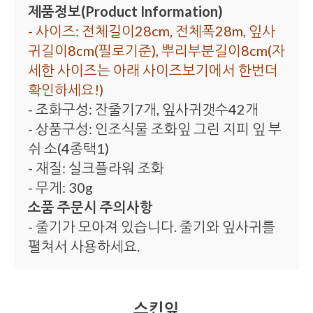
제품정보(Product Information)
- 사이즈: 전체길이28cm, 전체폭28m, 잎사
귀길이8cm(필로기준), 뿌리부분길이8cm(자
세한 사이즈는 아래 사이즈보기에서 한번더
확인하세요!)
- 조화구성: 잔줄기7개, 잎사귀갯수42개
- 상품구성: 인조식물 조화잎 그린 지피 잎 부
쉬 소(4종택1)
- 재질: 실크플라워 조화
- 무게: 30g
소품 주문시 주의사항
- 줄기가 모아져 있습니다. 줄기와 잎사귀를
펼쳐서 사용하세요.
스킨잎