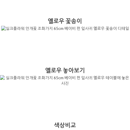
옐로우 꽃송이
옐로우 놓아보기
색상비교