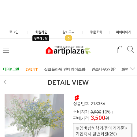
로그인
회원가입
장바구니
주문조회
마이페이지
0
첫구매 7
검
검
메
색
색
뉴
테마# 그린
EVENT
실크플라워 인테리어조화
인조나무와 DP
화병/화
DETAIL VIEW
상품번호
213356
소비자가
3,900
10
% ↓
3,500
판매가격
원
※멤버쉽혜택가(판매가기준)/
가입즉시 일반회원(2%)