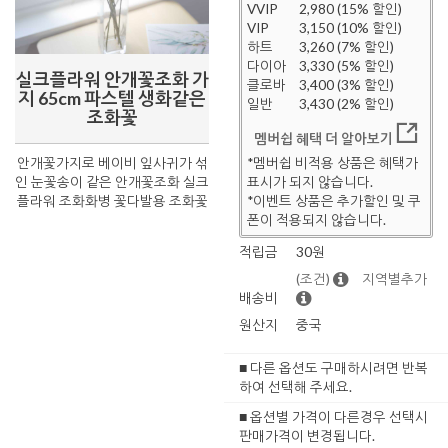
VVIP
2,980 (15% 할인)
VIP
3,150 (10% 할인)
하트
3,260 (7% 할인)
다이아
3,330 (5% 할인)
실크플라워 안개꽃조화 가
클로바
3,400 (3% 할인)
지 65cm 파스텔 생화같은
일반
3,430 (2% 할인)
조화꽃
멤버쉽 혜택 더 알아보기
안개꽃가지로 베이비 잎사귀가 섞
*멤버쉽 비적용 상품은 혜택가
인 눈꽃송이 같은 안개꽃조화 실크
표시가 되지 않습니다.
플라워 조화화병 꽃다발용 조화꽃
*이벤트 상품은 추가할인 및 쿠
폰이 적용되지 않습니다.
적립금
30원
(조건)
지역별추가
배송비
원산지
중국
■ 다른 옵션도 구매하시려면 반복
하여 선택해 주세요.
■ 옵션별 가격이 다른경우 선택시
판매가격이 변경됩니다.