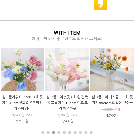
WITH ITEM
함께 구매하기 좋은상품도 확인해 보세요!
실크플라워 아네모네 조화꽃
실크플라워 벚꽃조화 왕 겹 벚
실크플라워 메리골드 조화 꽃
가지 50cm 생화같은 인테리
꽃 블룸 가지 105cm 인조 조
가지 55cm 생화같은 천수국
어 조화 장식
경 봄 조화꽃
4,900원
4% ↓
3,500원
8,700원
9% ↓
9% ↓
4,700원
3,200원
7,900원