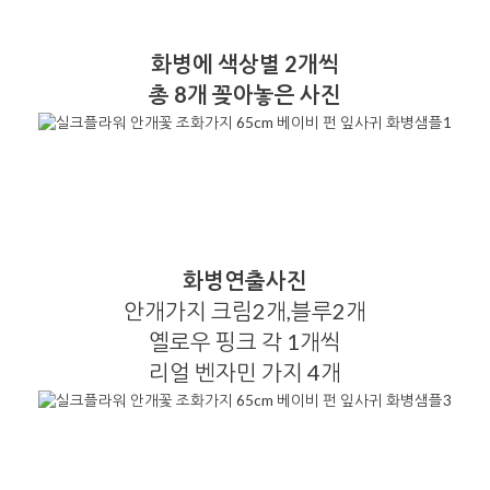
화병에 색상별 2개씩
총 8개 꽂아놓은 사진
화병연출사진
안개가지 크림2개,블루2개
옐로우 핑크 각 1개씩
리얼 벤자민 가지 4개