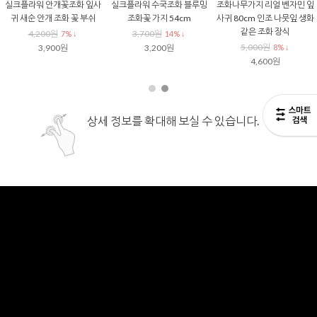
실크플라워 안개꽃조화 잎사
실크플라워 수국조화 블루밍
조화나무가지 리얼 벤자민 잎
귀 새순 안개 조화 꽃 부쉬
조화꽃 가지 54cm
사귀 80cm 인조 나뭇잎 생화
같은 조화 장식
4,200원
3,700원
7% ↓
14% ↓
5,000원
3,900원
3,200원
8% ↓
4,600원
상세 정보를 확대해 보실 수 있습니다.