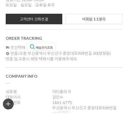
토요일ㆍ일요일ㆍ공휴일 휴무
고객센터 전화연결
비회원 1:1문의
ORDER TRACKING
한진택배
배송위치조회
반품/교환
부산광역시 부산진구 중앙대로909번길 30(양정동)
반품 및 교환시 해당 택배사를 이용해주세요.
COMPANY INFO
상호명
아티플라자
대표이사
김민수
대표전화
1661-6775
주소
부산광역시 부산진구 중앙대로909번길
30(양정동)
사업자등록번호
621-10-57857
통신판매업신고
2012-부산진-0328