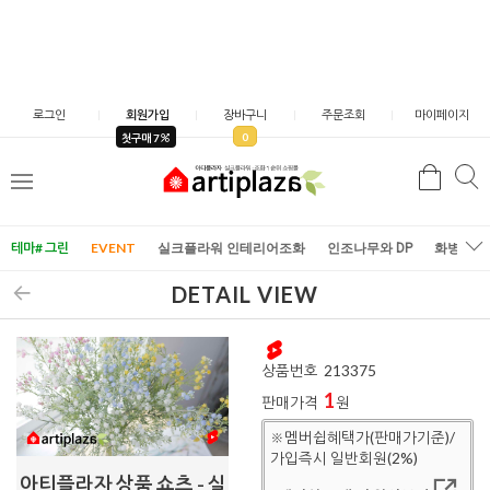
로그인
회원가입
장바구니
주문조회
마이페이지
0
첫구매 7
검
검
메
색
색
뉴
테마# 그린
EVENT
실크플라워 인테리어조화
인조나무와 DP
화병/화
DETAIL VIEW
상품번호
213375
1
판매가격
원
※멤버쉽혜택가(판매가기준)/
가입즉시 일반회원(2%)
아티플라자 상품 쇼츠 - 실