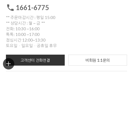
1661-6775
** 주문마감시간 : 평일 15:00
** 상담시간 : 월 ~ 금 **
전화: 10:30 ~16:00
톡톡: 10:00 ~17:00
점심시간 12:00~13:30
토요일ㆍ일요일ㆍ공휴일 휴무
고객센터 전화연결
비회원 1:1문의
ORDER TRACKING
한진택배
배송위치조회
반품/교환
부산광역시 부산진구 중앙대로909번길 30(양정동)
반품 및 교환시 해당 택배사를 이용해주세요.
COMPANY INFO