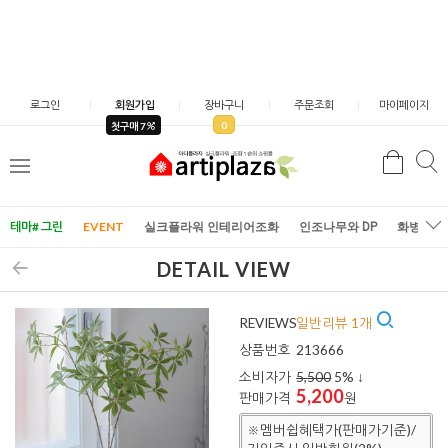
로그인
회원가입
장바구니
주문조회
마이페이지
0
첫구매 7
검
검
메
색
색
뉴
테마# 그린
EVENT
실크플라워 인테리어조화
인조나무와 DP
화병/화
DETAIL VIEW
REVIEWS
일반리뷰 1개
상품번호
213666
소비자가
5,500
5
% ↓
5,200
판매가격
원
※멤버쉽혜택가(판매가기준)/