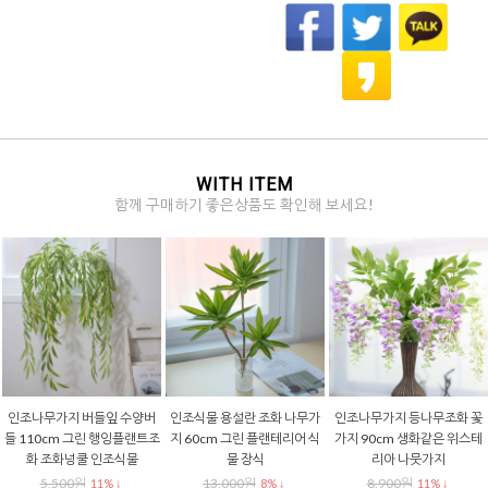
WITH ITEM
함께 구매하기 좋은상품도 확인해 보세요!
인조나무가지 버들잎 수양버
인조식물 용설란 조화 나무가
인조나무가지 등나무조화 꽃
들 110cm 그린 행잉플랜트조
지 60cm 그린 플랜테리어 식
가지 90cm 생화같은 위스테
화 조화넝쿨 인조식물
물 장식
리아 나뭇가지
5,500원
13,000원
8,900원
11% ↓
8% ↓
11% ↓