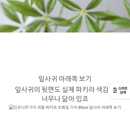
잎사귀 아래쪽 보기
잎사귀의 뒷면도 실제 파키라 색감과
너무나 닮아 있죠