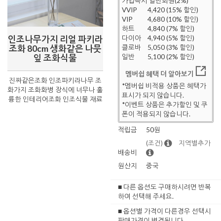
가입즉시 일반회원(2%)
VVIP
4,420 (15% 할인)
VIP
4,680 (10% 할인)
하트
4,840 (7% 할인)
인조나무가지 리얼 파키라
다이아
4,940 (5% 할인)
조화 80cm 생화같은 나뭇
클로바
5,050 (3% 할인)
잎 조화식물
일반
5,100 (2% 할인)
멤버쉽 혜택 더 알아보기
진짜같은조화 인조파키라나무 조
*멤버쉽 비적용 상품은 혜택가
화가지 조화화병 장식에 너무나 훌
표시가 되지 않습니다.
륭한 인테리어조화 인조식물 재료
*이벤트 상품은 추가할인 및 쿠
폰이 적용되지 않습니다.
적립금
50원
(조건)
지역별추가
배송비
원산지
중국
■ 다른 옵션도 구매하시려면 반복
하여 선택해 주세요.
■ 옵션별 가격이 다른경우 선택시
판매가격이 변경됩니다.