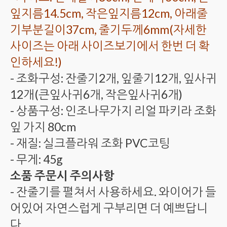
잎지름14.5cm, 작은잎지름12cm, 아래줄
기부분길이37cm, 줄기두께6mm(자세한
사이즈는 아래 사이즈보기에서 한번 더 확
인하세요!)
- 조화구성: 잔줄기2개, 잎줄기12개, 잎사귀
12개(큰잎사귀6개, 작은잎사귀6개)
- 상품구성: 인조나무가지 리얼 파키라 조화
잎 가지 80cm
- 재질: 실크플라워 조화 PVC코팅
- 무게: 45g
소품 주문시 주의사항
- 잔줄기를 펼쳐서 사용하세요. 와이어가 들
어있어 자연스럽게 구부리면 더 예쁘답니
다.