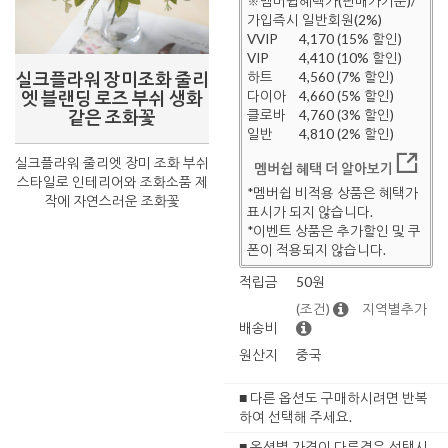
※멤버쉽혜택가(판매가기준)/
가입즉시 일반회원(2%)
VVIP
4,170 (15% 할인)
VIP
4,410 (10% 할인)
실크플라워 장미조화 줄리
하트
4,560 (7% 할인)
엣 블랜딩 로즈 부쉬 생화
다이아
4,660 (5% 할인)
같은 조화꽃
클로바
4,760 (3% 할인)
일반
4,810 (2% 할인)
실크플라워 줄리엣 장미 조화 부쉬
멤버쉽 혜택 더 알아보기
스타일로 인테리어와 조화소품 제
*멤버쉽 비적용 상품은 혜택가
작에 자연스러운 조화꽃
표시가 되지 않습니다.
*이벤트 상품은 추가할인 및 쿠
폰이 적용되지 않습니다.
적립금
50원
(조건)
지역별추가
배송비
원산지
중국
■ 다른 옵션도 구매하시려면 반복
하여 선택해 주세요.
■ 옵션별 가격이 다른경우 선택시