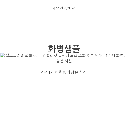
4색 색상비교
화병샘플
4색 1개씩 화병에 담은 사진