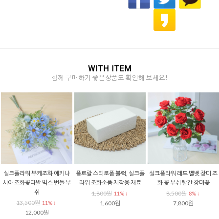
WITH ITEM
함께 구매하기 좋은상품도 확인해 보세요!
실크플라워 부케조화 에키나
플로랄 스티로폼 블럭, 실크플
실크플라워 레드 벨벳 장미 조
시아 조화꽃다발 믹스 번들 부
라워 조화소품 제작용 재료
화 꽃 부쉬 빨간 장미꽃
쉬
1,800원
8,500원
11% ↓
8% ↓
13,500원
11% ↓
1,600원
7,800원
12,000원