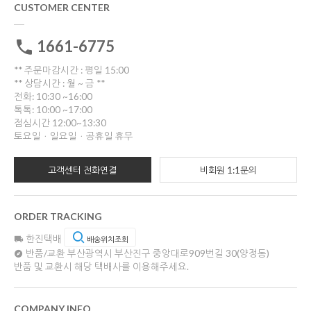
CUSTOMER CENTER
1661-6775
** 주문마감시간 : 평일 15:00
** 상담시간 : 월 ~ 금 **
전화: 10:30 ~16:00
톡톡: 10:00 ~17:00
점심시간 12:00~13:30
토요일ㆍ일요일ㆍ공휴일 휴무
고객센터 전화연결
비회원 1:1문의
ORDER TRACKING
한진택배
배송위치조회
반품/교환
부산광역시 부산진구 중앙대로909번길 30(양정동)
반품 및 교환시 해당 택배사를 이용해주세요.
COMPANY INFO