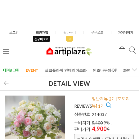
로그인
회원가입
장바구니
주문조회
마이페이지
0
첫구매 7
검
검
메
색
색
뉴
테마# 그린
EVENT
실크플라워 인테리어조화
인조나무와 DP
화병/화
DETAIL VIEW
일반리뷰 2개 [포토리
REVIEWS
뷰] 1개
상품번호
214037
소비자가
5,400
9
% ↓
4,900
판매가격
원