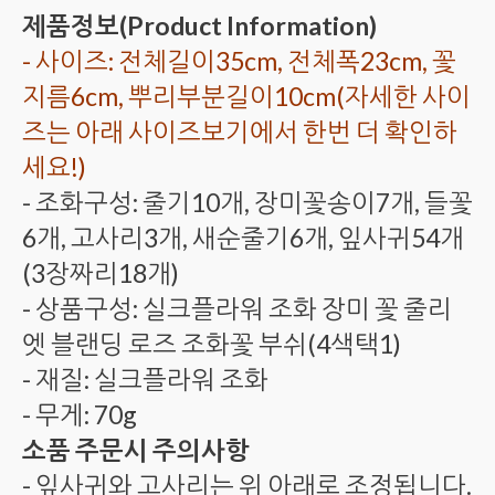
제품정보(Product Information)
- 사이즈: 전체길이35cm, 전체폭23cm, 꽃
지름6cm, 뿌리부분길이10cm(자세한 사이
즈는 아래 사이즈보기에서 한번 더 확인하
세요!)
- 조화구성: 줄기10개, 장미꽃송이7개, 들꽃
6개, 고사리3개, 새순줄기6개, 잎사귀54개
(3장짜리18개)
- 상품구성: 실크플라워 조화 장미 꽃 줄리
엣 블랜딩 로즈 조화꽃 부쉬(4색택1)
- 재질: 실크플라워 조화
- 무게: 70g
소품 주문시 주의사항
- 잎사귀와 고사리는 위 아래로 조정됩니다.