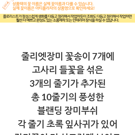
줄리엣장미 꽃송이 7개에
고사리 들꽃을 섞은
3개의 줄기가 추가된
총 10줄기의 풍성한
블랜딩 장미부쉬
각 줄기 초록 잎사귀가 있어