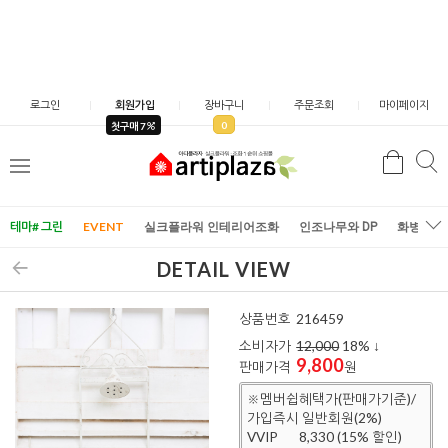
로그인
회원가입
장바구니
주문조회
마이페이지
0
첫구매 7
검
검
메
색
색
뉴
테마# 그린
EVENT
실크플라워 인테리어조화
인조나무와 DP
화병/화
DETAIL VIEW
상품번호
216459
소비자가
12,000
18
% ↓
9,800
판매가격
원
※멤버쉽혜택가(판매가기준)/
가입즉시 일반회원(2%)
VVIP
8,330 (15% 할인)