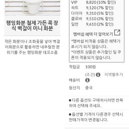
VIP
8,820 (10% 할인)
하트
9,120 (7% 할인)
다이아
9,310 (5% 할인)
클로바
9,510 (3% 할인)
행잉화분 철제 가든 콕 장
일반
9,610 (2% 할인)
식 벽걸이 미니 화분
멤버쉽 혜택 더 알아보기
*멤버쉽 비적용 상품은 혜택가
작은 화분이나 조화꽃을 넣어 벽걸
표시가 되지 않습니다.
이화분으로 활용하면 네추럴한 분
*이벤트 상품은 추가할인 및 쿠
위기를 주는 행잉화분 데코소품
폰이 적용되지 않습니다.
적립금
100원
(조건)
지역별추가
배송비
원산지
중국
■ 다른 옵션도 구매하시려면 반복
하여 선택해 주세요.
■ 옵션별 가격이 다른경우 선택시
판매가격이 변경됩니다.