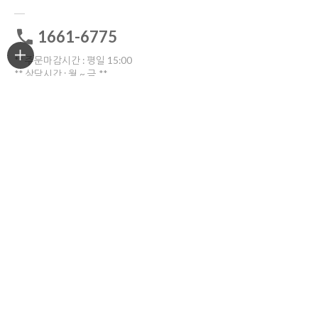
1661-6775
** 주문마감시간 : 평일 15:00
** 상담시간 : 월 ~ 금 **
전화: 10:30 ~16:00
톡톡: 10:00 ~17:00
점심시간 12:00~13:30
토요일ㆍ일요일ㆍ공휴일 휴무
고객센터 전화연결
비회원 1:1문의
ORDER TRACKING
한진택배
배송위치조회
반품/교환
부산광역시 부산진구 중앙대로909번길 30(양정동)
반품 및 교환시 해당 택배사를 이용해주세요.
COMPANY INFO