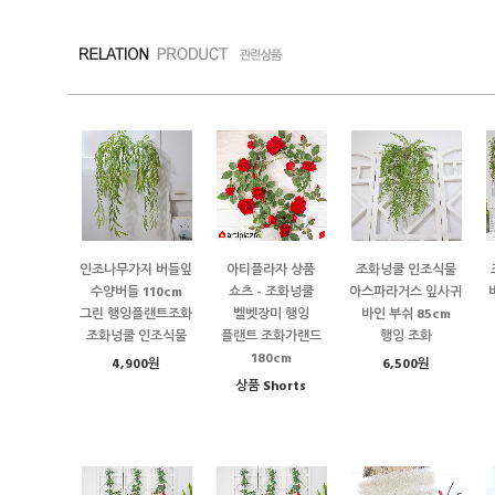
인조나무가지 버들잎
아티플라자 상품
조화넝쿨 인조식물
수양버들 110cm
쇼츠 - 조화넝쿨
아스파라거스 잎사귀
그린 행잉플랜트조화
벨벳장미 행잉
바인 부쉬 85cm
조화넝쿨 인조식물
플랜트 조화가랜드
행잉 조화
180cm
4,900원
6,500원
상품 Shorts