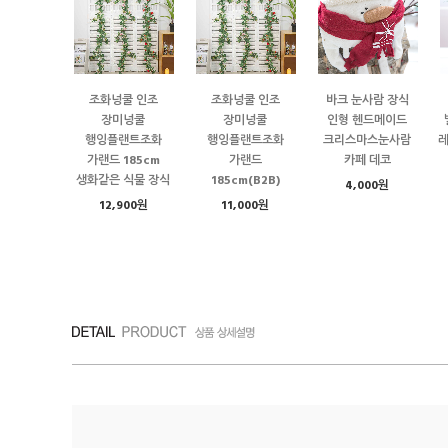
조화넝쿨 인조
조화넝쿨 인조
바크 눈사람 장식
장미넝쿨
장미넝쿨
인형 헨드메이드
행잉플랜트조화
행잉플랜트조화
크리스마스눈사람
가랜드 185cm
가랜드
카페 데코
생화같은 식물 장식
185cm(B2B)
4,000원
12,900원
11,000원