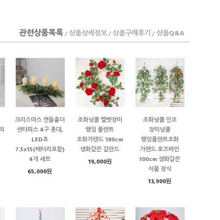
관련상품목록
상품상세정보
상품구매후기
상품Q&A
/
/
/
크리스마스 캔들홀더
조화넝쿨 벨벳장미
조화넝쿨 인조
리
센터피스 4구 촛대,
행잉 플랜트
장미넝쿨
LED초
조화가랜드 180cm
행잉플랜트조화
7.5x15(배터리포함)
생화같은 갈란드
가랜드 로즈바인
4개 세트
100cm 생화같은
19,000원
식물 장식
65,000원
13,900원