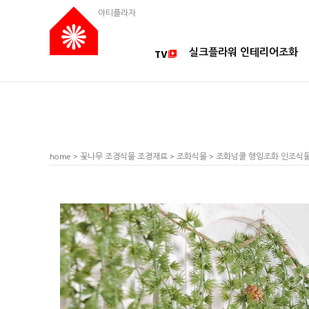
아티플라자
실크플라워 인테리어조화
TV
home
>
꽃나무 조경식물 조경재료
>
조화식물
> 조화넝쿨 행잉조화 인조식물