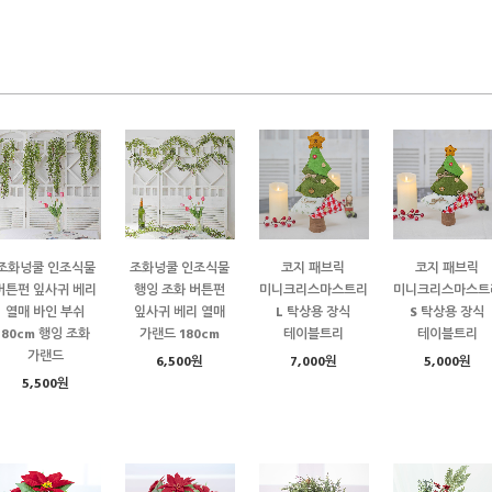
조화넝쿨 인조식물
조화넝쿨 인조식물
코지 패브릭
코지 패브릭
버튼펀 잎사귀 베리
행잉 조화 버튼펀
미니크리스마스트리
미니크리스마스트
열매 바인 부쉬
잎사귀 베리 열매
L 탁상용 장식
S 탁상용 장식
80cm 행잉 조화
가랜드 180cm
테이블트리
테이블트리
가랜드
6,500원
7,000원
5,000원
5,500원