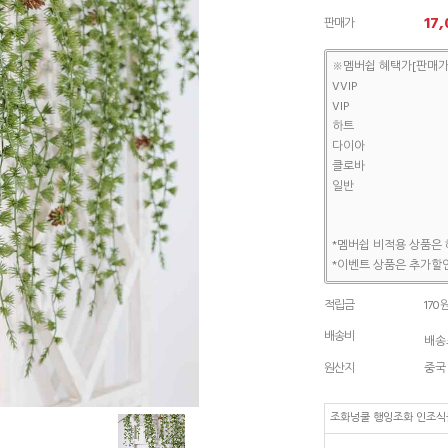
17,
판매가
※멤버쉽 혜택가[판매가
VVIP
VIP
하트
다이아
클로바
일반
*멤버쉽 비적용 상품은 
*이벤트 상품은 추가할인
적립금
170
배송비
배송조
원산지
중국
조화넝쿨 행잉조화 인조식물