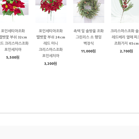
포인세티아조화
포인세티아조화
측백 잎 솔방울 조화
크리스마스조화 솔
벨벳꽃 부쉬 32cm
벨벳꽃 부쉬 24cm
그린리스 소 행잉
레드베리 열매 피
레드 크리스마스조화
레드 미니
벽장식
조화가지 45cm
포인세치아
크리스마스조화
11,000원
2,700원
포인세치아
5,500원
3,200원