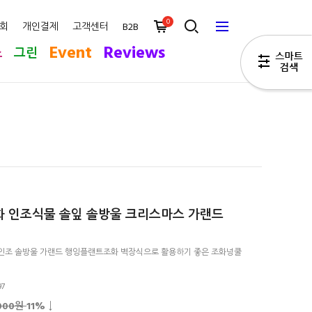
0
회
개인결제
고객센터
B2B
Event
Reviews
스
그린
 인조식물 솔잎 솔방울 크리스마스 가랜드
인조 솔방울 가랜드 행잉플랜트조화 벽장식으로 활용하기 좋은 조화넝쿨
97
,000원
11
% ↓