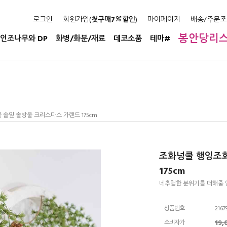
로그인
회원가입(
첫구매7
할인
)
마이페이지
배송/주문조
봉안당리
인조나무와 DP
화병/화분/재료
데코소품
테마#
 솔잎 솔방울 크리스마스 가랜드 175cm
조화넝쿨 행잉조화
175cm
네추럴한 분위기를 더해줄 
상품번호
2167
19
소비자가