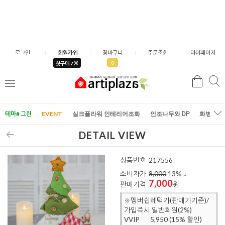
로그인
회원가입
장바구니
주문조회
마이페이지
0
첫구매 7
검
검
메
색
색
뉴
테마# 그린
EVENT
실크플라워 인테리어조화
인조나무와 DP
화병/화
DETAIL VIEW
상품번호
217556
소비자가
8,000
13
% ↓
7,000
판매가격
원
※멤버쉽혜택가(판매가기준)/
가입즉시 일반회원(2%)
VVIP
5,950 (15% 할인)