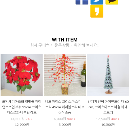
WITH ITEM
함께 구매하기 좋은상품도 확인해 보세요!
포인세티아조화 벨벳꽃 자이
레드 아이스 크리스마스 미니
빈티지 앤틱 아이언트리 대 60
언트포인 부쉬 55cm 크리스
트리 45cm 테이블트리 데코
cm, 크리스마스트리 철제 데
마스조화 네추럴 레드
장식소품
코트리
14,200원
6,000원
17,500원
9% ↓
50% ↓
40% ↓
12,900원
3,000원
10,500원