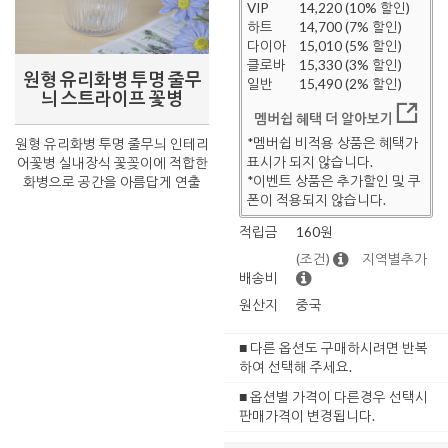
VIP
14,220 (10% 할인)
하트
14,700 (7% 할인)
다이아
15,010 (5% 할인)
클로바
15,330 (3% 할인)
원형 유리화병 투명 줄무
일반
15,490 (2% 할인)
늬 스트라이프 꽃병
멤버쉽 혜택 더 알아보기
*멤버쉽 비적용 상품은 혜택가
원형 유리화병 투명 줄무늬 인테리
표시가 되지 않습니다.
어꽃병 실내장식 꽃꽂이에 적합한
*이벤트 상품은 추가할인 및 쿠
화병으로 공간을 아름답게 연출
폰이 적용되지 않습니다.
적립금
160원
(조건)
지역별추가
배송비
원산지
중국
■ 다른 옵션도 구매하시려면 반복
하여 선택해 주세요.
■ 옵션별 가격이 다른경우 선택시
판매가격이 변경됩니다.