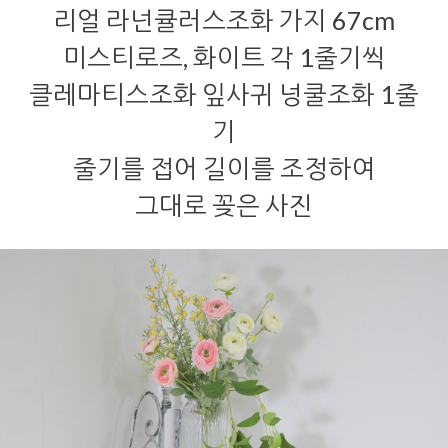
리얼 라넌큘러스조화 가지 67cm
미스티로즈, 화이트 각 1줄기씩
클레마티스조화 잎사귀 넝쿨조화 1줄
기
줄기를 접어 길이를 조정하여
그대로 꽂은 사진