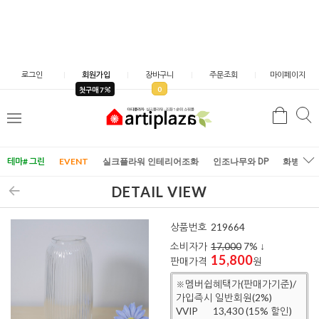
로그인
회원가입
장바구니
주문조회
마이페이지
0
첫구매 7
검
검
메
색
색
뉴
테마# 그린
EVENT
실크플라워 인테리어조화
인조나무와 DP
화병/화
DETAIL VIEW
상품번호
219664
소비자가
17,000
7
% ↓
15,800
판매가격
원
※멤버쉽혜택가(판매가기준)/
가입즉시 일반회원(2%)
VVIP
13,430 (15% 할인)