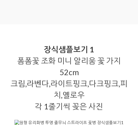
장식샘플보기 1
폼폼꽃 조화 미니 알리움 꽃 가지
52cm
크림,라벤다,라이트핑크,다크핑크,피
치,옐로우
각 1줄기씩 꽂은 사진