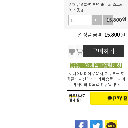
원형 유리화병 투명 줄무늬 스트라
이프 꽃병
15,800
원
+1
-1
15,800
총 상품 금액
원
구매하기
※ 네이버페이 주문시, 제주도를 포
함한 도서산간지역의 배송료는 네이
버페이와 별도로 청구됩니다.