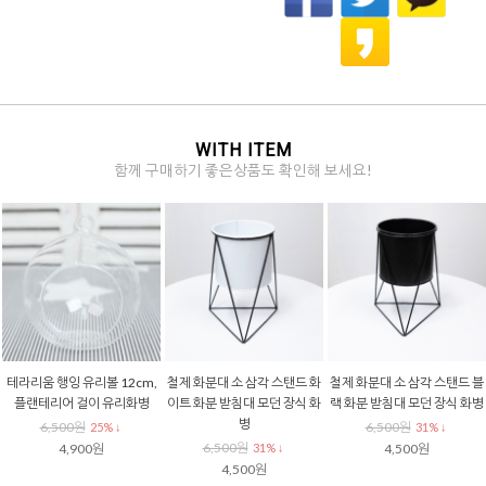
WITH ITEM
함께 구매하기 좋은상품도 확인해 보세요!
테라리움 행잉 유리볼 12cm,
철제 화분대 소 삼각 스탠드 화
철제 화분대 소 삼각 스탠드 블
플랜테리어 걸이 유리화병
이트 화분 받침대 모던 장식 화
랙 화분 받침대 모던 장식 화병
병
6,500원
6,500원
25% ↓
31% ↓
6,500원
4,900원
31% ↓
4,500원
4,500원