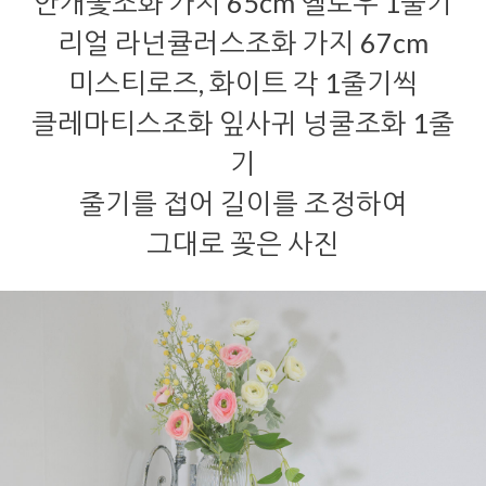
안개꽃조화 가지 65cm 옐로우 1줄기
리얼 라넌큘러스조화 가지 67cm
미스티로즈, 화이트 각 1줄기씩
클레마티스조화 잎사귀 넝쿨조화 1줄
기
줄기를 접어 길이를 조정하여
그대로 꽂은 사진