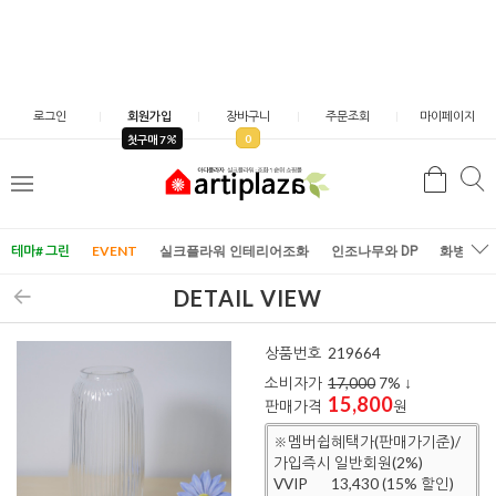
로그인
회원가입
장바구니
주문조회
마이페이지
0
첫구매 7
검
검
메
색
색
뉴
테마# 그린
EVENT
실크플라워 인테리어조화
인조나무와 DP
화병/화
DETAIL VIEW
상품번호
219664
소비자가
17,000
7
% ↓
15,800
판매가격
원
※멤버쉽혜택가(판매가기준)/
가입즉시 일반회원(2%)
VVIP
13,430 (15% 할인)