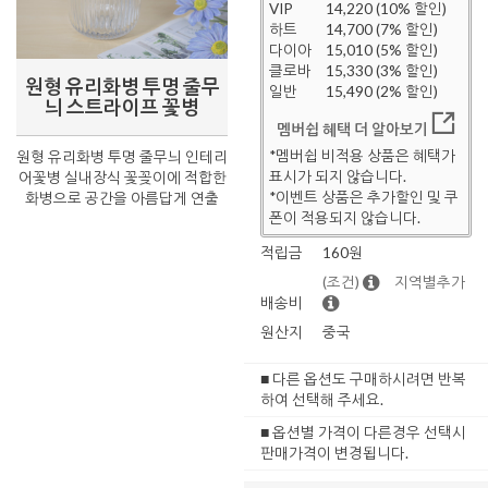
VIP
14,220 (10% 할인)
하트
14,700 (7% 할인)
다이아
15,010 (5% 할인)
클로바
15,330 (3% 할인)
원형 유리화병 투명 줄무
일반
15,490 (2% 할인)
늬 스트라이프 꽃병
멤버쉽 혜택 더 알아보기
*멤버쉽 비적용 상품은 혜택가
원형 유리화병 투명 줄무늬 인테리
표시가 되지 않습니다.
어꽃병 실내장식 꽃꽂이에 적합한
*이벤트 상품은 추가할인 및 쿠
화병으로 공간을 아름답게 연출
폰이 적용되지 않습니다.
적립금
160원
(조건)
지역별추가
배송비
원산지
중국
■ 다른 옵션도 구매하시려면 반복
하여 선택해 주세요.
■ 옵션별 가격이 다른경우 선택시
판매가격이 변경됩니다.