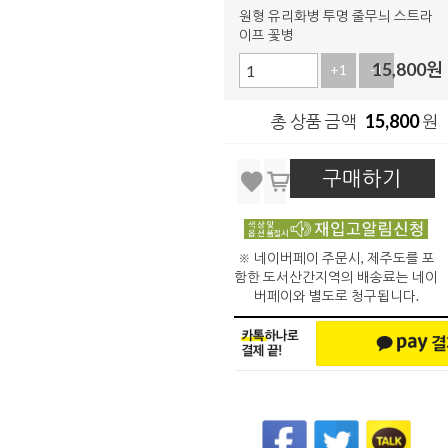
원형 유리화병 투명 줄무늬 스트라
이프 꽃병
15,800
원
+1
-1
15,800
총 상품 금액
원
구매하기
※ 네이버페이 주문시, 제주도를 포
함한 도서산간지역의 배송료는 네이
버페이와 별도로 청구됩니다.