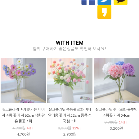
WITH ITEM
함께 구매하기 좋은상품도 확인해 보세요!
테라리움 행잉 유리볼 12cm,
철제 화분대 소 삼각 스탠드 화
철제 화분대 소 삼각 스탠드 블
플랜테리어 걸이 유리화병
이트 화분 받침대 모던 장식 화
랙 화분 받침대 모던 장식 화병
병
6,500원
6,500원
25% ↓
31% ↓
6,500원
4,900원
31% ↓
4,500원
4,500원