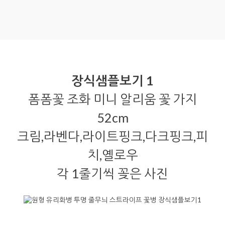
장식샘플보기 1
폼폼꽃 조화 미니 알리움 꽃 가지
52cm
크림,라벤다,라이트핑크,다크핑크,피
치,옐로우
각 1줄기씩 꽂은 사진