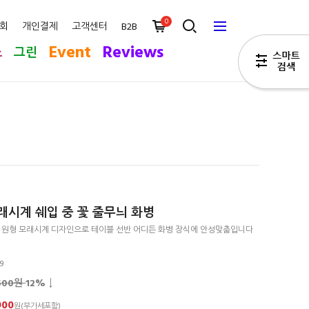
0
회
개인결제
고객센터
B2B
Event
Reviews
스
그린
래시계 쉐입 중 꽃 줄무늬 화병
은 원형 모래시계 디자인으로 테이블 선반 어디든 화병 장식에 안성맞춤입니다
19
,500원
12
% ↓
900
원(부가세포함)