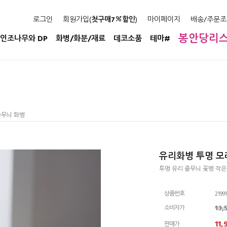
로그인
회원가입(
첫구매7
할인
)
마이페이지
배송/주문조
봉안당리
인조나무와 DP
화병/화분/재료
데코소품
테마#
줄무늬 화병
유리화병 투명 모
투명 유리 줄무늬 꽃병 작
상품번호
2199
13
소비자가
11,
판매가