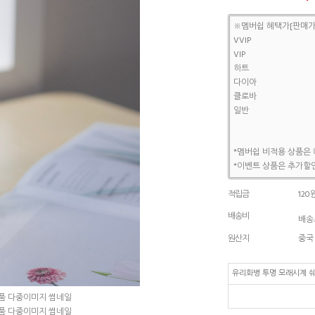
※멤버쉽 혜택가[판매가
VVIP
VIP
하트
다이아
클로바
일반
*멤버쉽 비적용 상품은 
*이벤트 상품은 추가할인
적립금
120
배송비
배송조
원산지
중국
유리화병 투명 모래시계 쉐