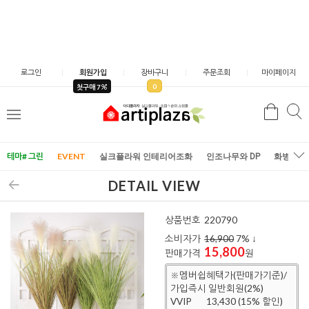
로그인
회원가입
장바구니
주문조회
마이페이지
0
첫구매 7
검
검
메
색
색
뉴
테마# 그린
EVENT
실크플라워 인테리어조화
인조나무와 DP
화병/화
DETAIL VIEW
상품번호
220790
소비자가
16,900
7
% ↓
15,800
판매가격
원
※멤버쉽혜택가(판매가기준)/
가입즉시 일반회원(2%)
VVIP
13,430 (15% 할인)