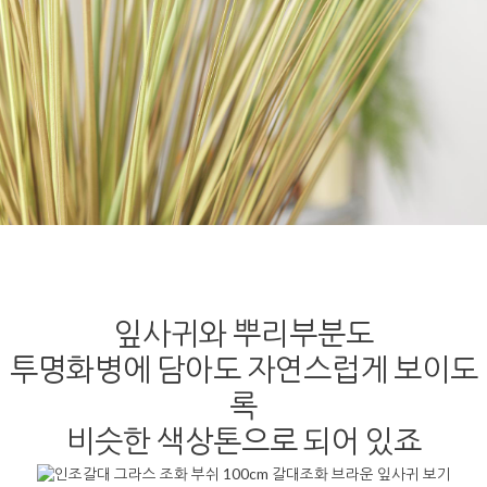
잎사귀와 뿌리부분도
투명화병에 담아도 자연스럽게 보이도
록
비슷한 색상톤으로 되어 있죠