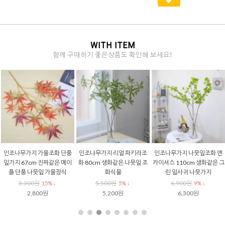
WITH ITEM
함께 구매하기 좋은상품도 확인해 보세요!
인조나무가지 가을조화 단풍
인조나무가지 리얼 파키라조
인조나무가지 나뭇잎조화 엔
잎가지 67cm 진짜같은 메이
화 80cm 생화같은 나뭇잎 조
카이셔스 110cm 생화같은 그
플 단풍 나뭇잎 가을장식
화식물
린 잎사귀 나뭇가지
3,300원
5,500원
6,900원
15% ↓
5% ↓
9% ↓
2,800원
5,200원
6,300원