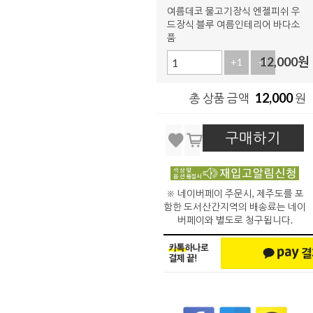
여름데코 물고기장식 엔젤피쉬 우
드장식 블루 여름인테리어 바다소
품
12,000
원
+1
-1
12,000
총 상품 금액
원
구매하기
※ 네이버페이 주문시, 제주도를 포
함한 도서산간지역의 배송료는 네이
버페이와 별도로 청구됩니다.