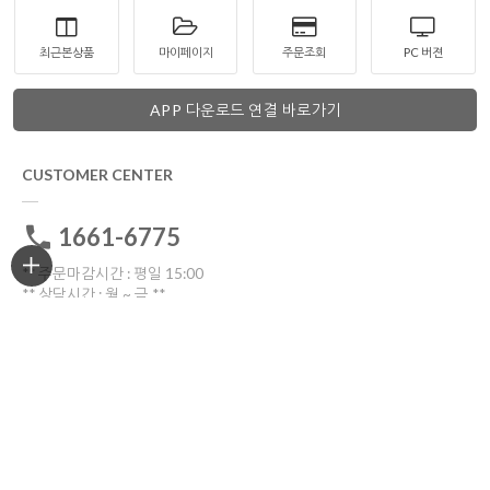
최근본상품
마이페이지
주문조회
PC 버젼
APP 다운로드 연결 바로가기
CUSTOMER CENTER
1661-6775
** 주문마감시간 : 평일 15:00
** 상담시간 : 월 ~ 금 **
전화: 10:30 ~16:00
톡톡: 10:00 ~17:00
점심시간 12:00~13:30
토요일ㆍ일요일ㆍ공휴일 휴무
고객센터 전화연결
비회원 1:1문의