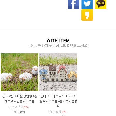
WITH ITEM
함께 구매하기 좋은상품도 확인해 보세요!
엔틱 꼬불이 마블 양인형 3종
덴마크 미니 하우스 미니어처
세트 미니인형 데코소품
장식 데코소품 4종세트 마블장
식
12,500원
24% ↓
13,000원
9,500원
8% ↓