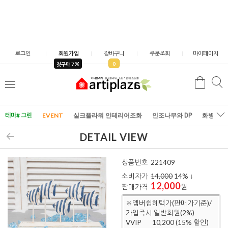
로그인
회원가입
장바구니
주문조회
마이페이지
0
첫구매 7
검
검
메
색
색
뉴
테마# 그린
EVENT
실크플라워 인테리어조화
인조나무와 DP
화병/화
DETAIL VIEW
상품번호
221409
소비자가
14,000
14
% ↓
12,000
판매가격
원
※멤버쉽혜택가(판매가기준)/
가입즉시 일반회원(2%)
VVIP
10,200 (15% 할인)