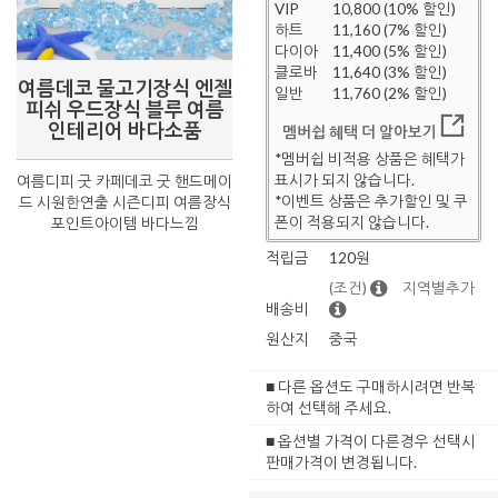
VIP
10,800 (10% 할인)
하트
11,160 (7% 할인)
다이아
11,400 (5% 할인)
클로바
11,640 (3% 할인)
여름데코 물고기장식 엔젤
일반
11,760 (2% 할인)
피쉬 우드장식 블루 여름
인테리어 바다소품
멤버쉽 혜택 더 알아보기
*멤버쉽 비적용 상품은 혜택가
표시가 되지 않습니다.
여름디피 굿 카페데코 굿 핸드메이
*이벤트 상품은 추가할인 및 쿠
드 시원한연출 시즌디피 여름장식
폰이 적용되지 않습니다.
포인트아이템 바다느낌
적립금
120원
(조건)
지역별추가
배송비
원산지
중국
■ 다른 옵션도 구매하시려면 반복
하여 선택해 주세요.
■ 옵션별 가격이 다른경우 선택시
판매가격이 변경됩니다.