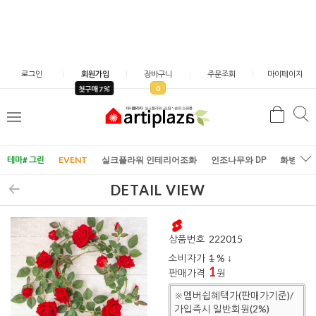
로그인
회원가입
장바구니
주문조회
마이페이지
0
첫구매 7
검
검
메
색
색
뉴
테마# 그린
EVENT
실크플라워 인테리어조화
인조나무와 DP
화병/화
DETAIL VIEW
상품번호
222015
소비자가
1
% ↓
1
판매가격
원
※멤버쉽혜택가(판매가기준)/
가입즉시 일반회원(2%)