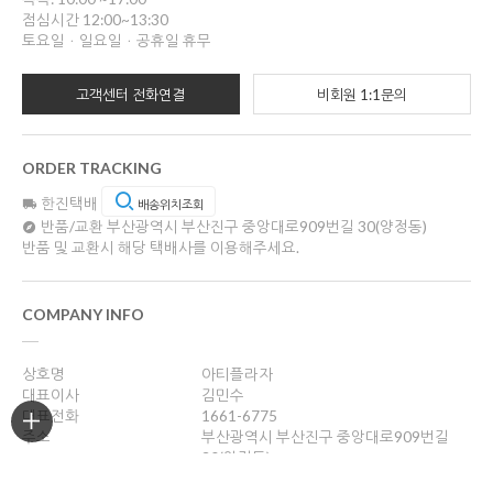
점심시간 12:00~13:30
토요일ㆍ일요일ㆍ공휴일 휴무
고객센터 전화연결
비회원 1:1문의
ORDER TRACKING
한진택배
배송위치조회
반품/교환
부산광역시 부산진구 중앙대로909번길 30(양정동)
반품 및 교환시 해당 택배사를 이용해주세요.
COMPANY INFO
상호명
아티플라자
대표이사
김민수
대표전화
1661-6775
주소
부산광역시 부산진구 중앙대로909번길
30(양정동)
사업자등록번호
621-10-57857