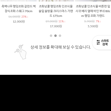
측백나무 행잉조화 갈란드 벽
조화넝쿨 행잉조화 인조식물
조화넝쿨 인조식물 버튼펀 잎
장식조화 스웨그 70cm
솔잎 솔방울 크리스마스 가랜
사귀 베리 열매 바인 부쉬 80c
드 175cm
m 행잉 조화 가랜드
16,000원
25% ↓
19,000원
5,900원
12,000원
11% ↓
7% ↓
17,000원
5,500원
상세 정보를 확대해 보실 수 있습니다.