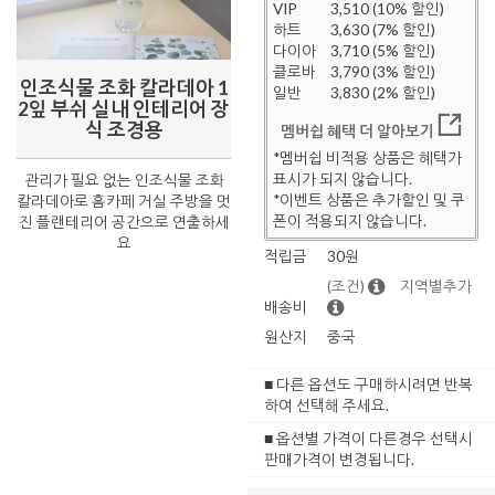
VIP
3,510 (10% 할인)
하트
3,630 (7% 할인)
다이아
3,710 (5% 할인)
클로바
3,790 (3% 할인)
인조식물 조화 칼라데아 1
일반
3,830 (2% 할인)
2잎 부쉬 실내 인테리어 장
식 조경용
멤버쉽 혜택 더 알아보기
*멤버쉽 비적용 상품은 혜택가
표시가 되지 않습니다.
관리가 필요 없는 인조식물 조화
*이벤트 상품은 추가할인 및 쿠
칼라데아로 홈카페 거실 주방을 멋
폰이 적용되지 않습니다.
진 플랜테리어 공간으로 연출하세
요
적립금
30원
(조건)
지역별추가
배송비
원산지
중국
■ 다른 옵션도 구매하시려면 반복
하여 선택해 주세요.
■ 옵션별 가격이 다른경우 선택시
판매가격이 변경됩니다.