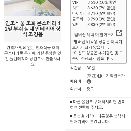
VIP
3,510 (10% 할인)
하트
3,630 (7% 할인)
다이아
3,710 (5% 할인)
클로바
3,790 (3% 할인)
인조식물 조화 몬스테라 1
일반
3,830 (2% 할인)
2잎 부쉬 실내 인테리어 장
식 조경용
멤버쉽 혜택 더 알아보기
*멤버쉽 비적용 상품은 혜택가
표시가 되지 않습니다.
관리가 필요 없는 인조식물 조화
*이벤트 상품은 추가할인 및 쿠
몬스테라로 홈카페 거실 주방을 멋
폰이 적용되지 않습니다.
진 플랜테리어 공간으로 연출하세
요
적립금
30원
(조건)
지역별추가
배송비
원산지
중국
■ 다른 옵션도 구매하시려면 반복
하여 선택해 주세요.
■ 옵션별 가격이 다른경우 선택시
판매가격이 변경됩니다.