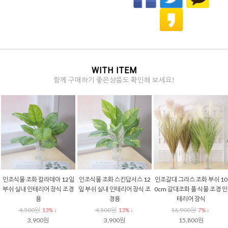
WITH ITEM
함께 구매하기 좋은상품도 확인해 보세요!
인조식물 리얼 루모라 고사리
인조식물 조화잎 지피식물 부
조화나무가지 리얼 벤자민 잎
조화 조화식물 가지 120cm 생
쉬 소 조화장식 조경
사귀 80cm 인조 나뭇잎 생화
화같은 행잉 플랜테리어 조경
같은 조화 장식
3,300원
15% ↓
4,900원
5,000원
8% ↓
2,800원
8% ↓
4,500원
4,600원