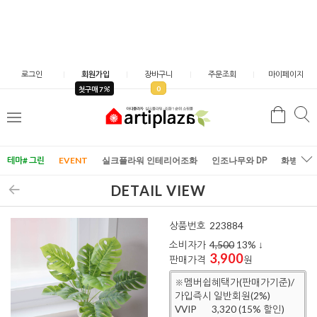
로그인
회원가입
장바구니
주문조회
마이페이지
0
첫구매 7
검
검
메
색
색
뉴
테마# 그린
EVENT
실크플라워 인테리어조화
인조나무와 DP
화병/화
DETAIL VIEW
상품번호
223884
소비자가
4,500
13
% ↓
3,900
판매가격
원
※멤버쉽혜택가(판매가기준)/
가입즉시 일반회원(2%)
VVIP
3,320 (15% 할인)