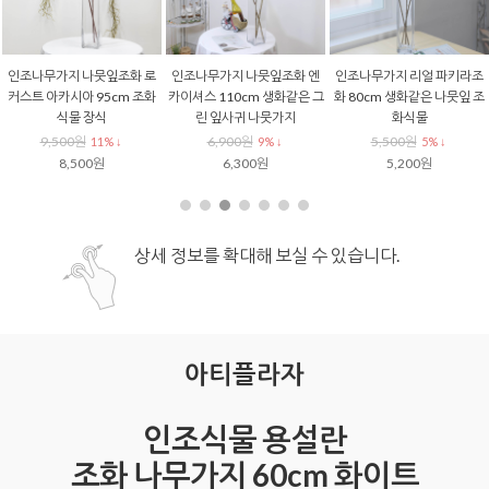
실크플라워 올리브조화 잎사
인조 강아지풀 그라스 조화식
인조식물 리얼 루모라 고사리
귀 열매 조화 식물 부쉬2
물 부쉬 75cm 캣테일 풀 조화
조화 조화식물 가지 120cm 
조경 인테리어 장식
화같은 행잉 플랜테리어 조경
6,000원
8% ↓
7,500원
4,900원
5,500원
13% ↓
8% ↓
6,500원
4,500원
상세 정보를 확대해 보실 수 있습니다.
아티플라자
인조식물 용설란
조화 나무가지 60cm 화이트