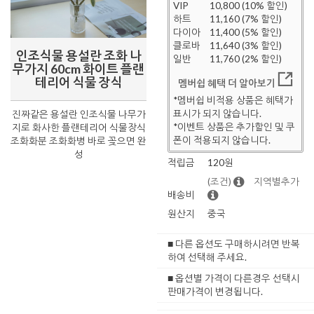
VIP
10,800 (10% 할인)
하트
11,160 (7% 할인)
다이아
11,400 (5% 할인)
클로바
11,640 (3% 할인)
인조식물 용설란 조화 나
일반
11,760 (2% 할인)
무가지 60cm 화이트 플랜
테리어 식물 장식
멤버쉽 혜택 더 알아보기
*멤버쉽 비적용 상품은 혜택가
표시가 되지 않습니다.
진짜같은 용설란 인조식물 나무가
*이벤트 상품은 추가할인 및 쿠
지로 화사한 플랜테리어 식물장식
폰이 적용되지 않습니다.
조화화분 조화화병 바로 꽂으면 완
성
적립금
120원
(조건)
지역별추가
배송비
원산지
중국
■ 다른 옵션도 구매하시려면 반복
하여 선택해 주세요.
■ 옵션별 가격이 다른경우 선택시
판매가격이 변경됩니다.