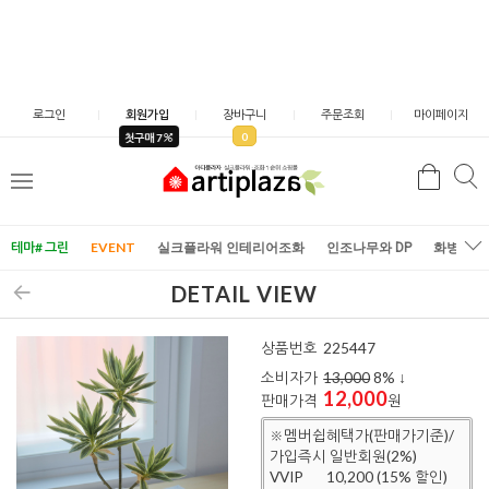
로그인
회원가입
장바구니
주문조회
마이페이지
0
첫구매 7
검
검
메
색
색
뉴
테마# 그린
EVENT
실크플라워 인테리어조화
인조나무와 DP
화병/화
DETAIL VIEW
상품번호
225447
소비자가
13,000
8
% ↓
12,000
판매가격
원
※멤버쉽혜택가(판매가기준)/
가입즉시 일반회원(2%)
VVIP
10,200 (15% 할인)