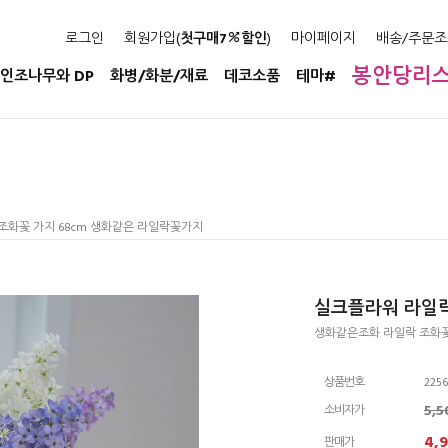
로그인
회원가입(
첫구매7
할인
)
마이페이지
배송/주문조
봉안당리
인조나무와 DP
화병/화분/재료
데코소품
테마#
조화꽃 가지 68cm 생화같은 라일락꽃가지
실크플라워 라일락
생화같은조화 라일락 조화꽃
상품번호
2256
5,
소비자가
4,
판매가