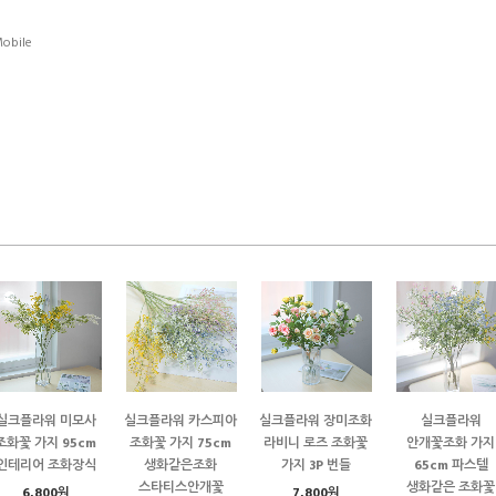
obile
실크플라워 미모사
실크플라워 카스피아
실크플라워 장미조화
실크플라워
조화꽃 가지 95cm
조화꽃 가지 75cm
라비니 로즈 조화꽃
안개꽃조화 가지
인테리어 조화장식
생화같은조화
가지 3P 번들
65cm 파스텔
스타티스안개꽃
생화같은 조화꽃
6,800원
7,800원