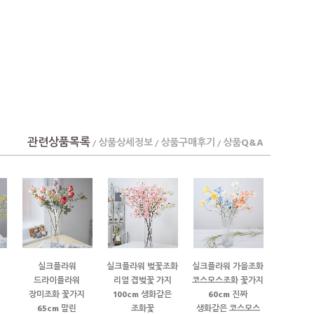
관련상품목록
상품상세정보
상품구매후기
상품Q&A
/
/
/
실크플라워
실크플라워 벚꽃조화
실크플라워 가을조화
드라이플라워
리얼 겹벚꽃 가지
코스모스조화 꽃가지
장미조화 꽃가지
100cm 생화같은
60cm 진짜
65cm 말린
조화꽃
생화같은 코스모스