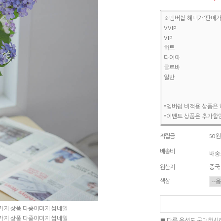
※멤버쉽 혜택가[판매가
VVIP
VIP
하트
다이아
클로바
일반
*멤버쉽 비적용 상품은 
*이벤트 상품은 추가할인
적립금
50원
배송비
배송조
원산지
중국
색상