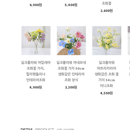
조화꽃
6,900원
5,400원
2,600원
실크플라워 아킬레아
실크플라워 아네모네
실크플라워
조화꽃 가지,
조화꽃 가지 50cm
마트리카리아
필리펜둘리나
생화같은 인테리어
생화같은 조화 꽃
인테리어조화
조화 장식
가지 54cm
미니조화
4,900원
3,200원
4,500원