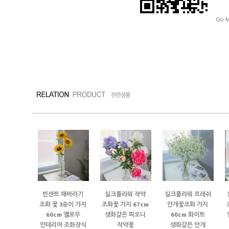
Go M
빈센트 해바라기
실크플라워 작약
실크플라워 프레쉬
조화 꽃 3송이 가지
조화꽃 가지 67cm
안개꽃조화 가지
60cm 옐로우
생화같은 피오니
60cm 화이트
인테리어 조화장식
작약꽃
생화같은 안개