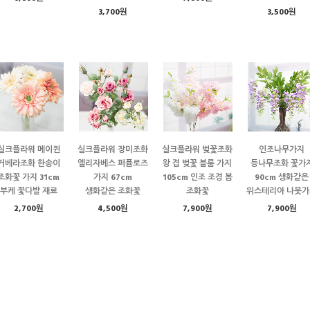
3,700원
3,500원
실크플라워 메이퀸
실크플라워 장미조화
실크플라워 벚꽃조화
인조나무가지
거베라조화 한송이
엘리자베스 퍼퓸로즈
왕 겹 벚꽃 블룸 가지
등나무조화 꽃가
조화꽃 가지 31cm
가지 67cm
105cm 인조 조경 봄
90cm 생화같은
부케 꽃다발 재료
생화같은 조화꽃
조화꽃
위스테리아 나뭇가
2,700원
4,500원
7,900원
7,900원