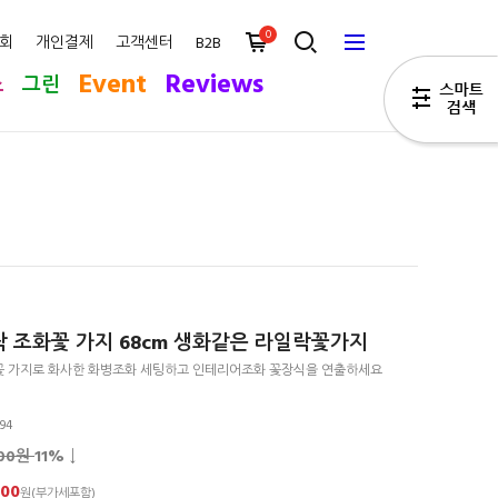
0
회
개인결제
고객센터
B2B
Event
Reviews
스
그린
 조화꽃 가지 68cm 생화같은 라일락꽃가지
 가지로 화사한 화병조화 세팅하고 인테리어조화 꽃장식을 연출하세요
94
500원
11
% ↓
900
원(부가세포함)