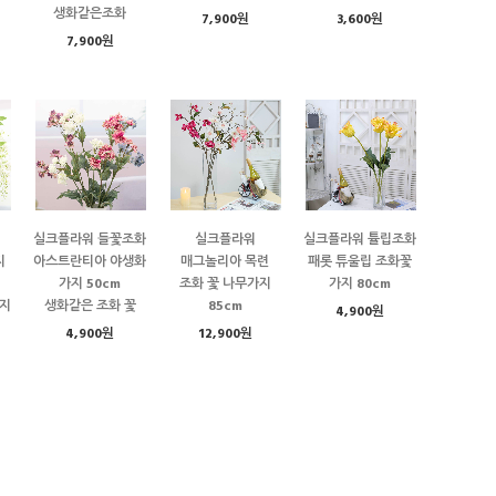
생화같은조화
7,900원
3,600원
7,900원
실크플라워 들꽃조화
실크플라워
실크플라워 튤립조화
지
아스트란티아 야생화
매그놀리아 목련
패롯 튜울립 조화꽃
가지 50cm
조화 꽃 나무가지
가지 80cm
지
생화같은 조화 꽃
85cm
4,900원
4,900원
12,900원